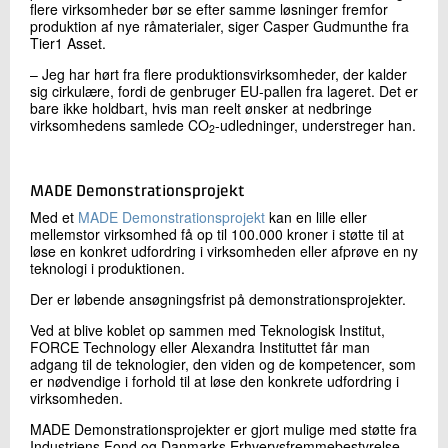
flere virksomheder bør se efter samme løsninger fremfor
produktion af nye råmaterialer, siger Casper Gudmunthe fra
Tier1 Asset.
– Jeg har hørt fra flere produktionsvirksomheder, der kalder
sig cirkulære, fordi de genbruger EU-pallen fra lageret. Det er
bare ikke holdbart, hvis man reelt ønsker at nedbringe
virksomhedens samlede CO
-udledninger, understreger han.
2
MADE Demonstrationsprojekt
Med et
MADE Demonstrationsprojekt
kan en lille eller
mellemstor virksomhed få op til 100.000 kroner i støtte til at
løse en konkret udfordring i virksomheden eller afprøve en ny
teknologi i produktionen.
Der er løbende ansøgningsfrist på demonstrationsprojekter.
Ved at blive koblet op sammen med Teknologisk Institut,
FORCE Technology eller Alexandra Instituttet får man
adgang til de teknologier, den viden og de kompetencer, som
er nødvendige i forhold til at løse den konkrete udfordring i
virksomheden.
MADE Demonstrationsprojekter er gjort mulige med støtte fra
Industriens Fond og Danmarks Erhvervsfremmebestyrelse.