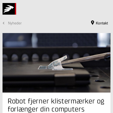
Nyheder
Kontakt
Jeg er din kontaktperson
Robot fjerner klistermærker og
Martin Mølbach Olsen
Seniorspecialist, ph.d.
forlænger din computers
Robotteknologi