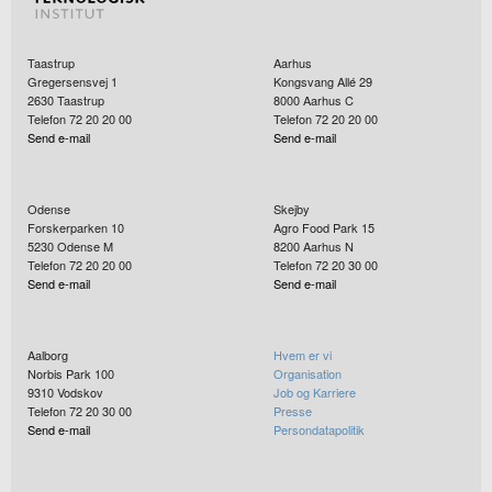
Taastrup
Aarhus
Gregersensvej 1
Kongsvang Allé 29
2630
Taastrup
8000
Aarhus C
Telefon 72 20 20 00
Telefon 72 20 20 00
Send e-mail
Send e-mail
Odense
Skejby
Forskerparken 10
Agro Food Park 15
5230
Odense M
8200
Aarhus N
Telefon 72 20 20 00
Telefon 72 20 30 00
Send e-mail
Send e-mail
Aalborg
Hvem er vi
Norbis Park 100
Organisation
9310
Vodskov
Job og Karriere
Telefon 72 20 30 00
Presse
Send e-mail
Persondatapolitik