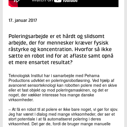
+45 72 20 28 59
Send e-mail
LinkedIn
17. januar 2017
Skriv til mig
Poleringsarbejde er et hårdt og slidsomt
arbejde, der for mennesker kræver fysisk
råstyrke og koncentration. Hvorfor så ikke
sætte en robot ind for at aflaste samt opnå
et mere ensartet resultat?
Teknologisk Institut har i samarbejde med Pehama
Productions udviklet en poleringsrobotløsning. Ved hjælp af
avanceret sensorteknologi kan robotten polere med en skive
eller et fast objekt op mod poleringsmaskinen, og det er
Send
noget, der vækker interesse hos mange danske
virksomheder.
‒ At få en robot til at polere er ikke bare noget, vi gør for sjov.
Jeg har været i dialog med mange virksomheder, der ser et
stort potentiale i at få automatiseret polering i deres
virksomhed. Det gør de, fordi de bruger mange manuelle