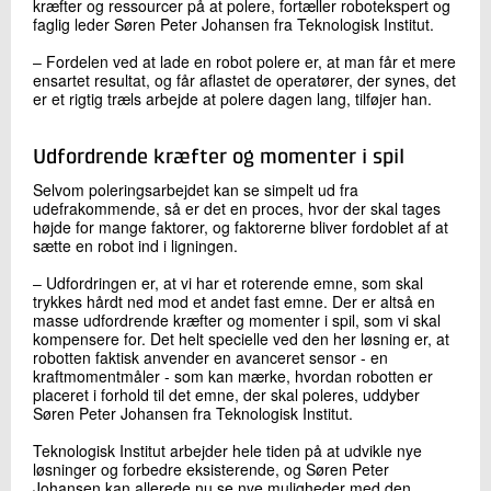
kræfter og ressourcer på at polere, fortæller robotekspert og
faglig leder Søren Peter Johansen fra Teknologisk Institut.
‒ Fordelen ved at lade en robot polere er, at man får et mere
ensartet resultat, og får aflastet de operatører, der synes, det
er et rigtig træls arbejde at polere dagen lang, tilføjer han.
Udfordrende kræfter og momenter i spil
Selvom poleringsarbejdet kan se simpelt ud fra
udefrakommende, så er det en proces, hvor der skal tages
højde for mange faktorer, og faktorerne bliver fordoblet af at
sætte en robot ind i ligningen.
‒ Udfordringen er, at vi har et roterende emne, som skal
trykkes hårdt ned mod et andet fast emne. Der er altså en
masse udfordrende kræfter og momenter i spil, som vi skal
kompensere for. Det helt specielle ved den her løsning er, at
robotten faktisk anvender en avanceret sensor - en
kraftmomentmåler - som kan mærke, hvordan robotten er
placeret i forhold til det emne, der skal poleres, uddyber
Søren Peter Johansen fra Teknologisk Institut.
Teknologisk Institut arbejder hele tiden på at udvikle nye
løsninger og forbedre eksisterende, og Søren Peter
Johansen kan allerede nu se nye muligheder med den