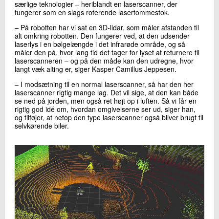
særlige teknologier – heriblandt en laserscanner, der
fungerer som en slags roterende lasertommestok.
‒ På robotten har vi sat en 3D-lidar, som måler afstanden til
alt omkring robotten. Den fungerer ved, at den udsender
laserlys i en bølgelængde i det infrarøde område, og så
måler den på, hvor lang tid det tager for lyset at returnere til
laserscanneren – og på den måde kan den udregne, hvor
langt væk alting er, siger Kasper Camillus Jeppesen.
‒ I modsætning til en normal laserscanner, så har den her
laserscanner rigtig mange lag. Det vil sige, at den kan både
se ned på jorden, men også ret højt op i luften. Så vi får en
rigtig god idé om, hvordan omgivelserne ser ud, siger han,
og tilføjer, at netop den type laserscanner også bliver brugt til
selvkørende biler.