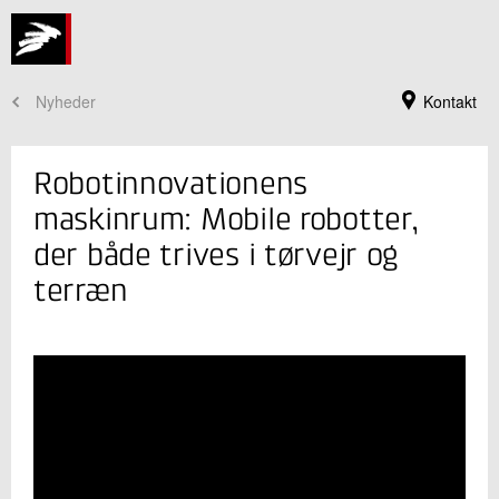
Nyheder
Kontakt
Robotinnovationens
maskinrum: Mobile robotter,
der både trives i tørvejr og
terræn
Jeg er din kontaktperson
Kasper Camillus Jeppesen
Faglig leder
Robotteknologi