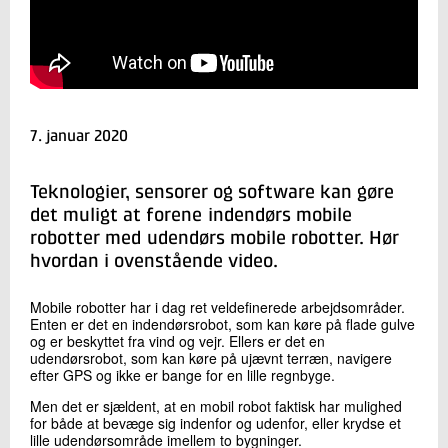
+45 72 20 34 76
Send e-mail
Skriv til mig
7. januar 2020
Teknologier, sensorer og software kan gøre
det muligt at forene indendørs mobile
robotter med udendørs mobile robotter. Hør
hvordan i ovenstående video.
Send
Mobile robotter har i dag ret veldefinerede arbejdsområder.
Enten er det en indendørsrobot, som kan køre på flade gulve
og er beskyttet fra vind og vejr. Ellers er det en
udendørsrobot, som kan køre på ujævnt terræn, navigere
efter GPS og ikke er bange for en lille regnbyge.
Men det er sjældent, at en mobil robot faktisk har mulighed
for både at bevæge sig indenfor og udenfor, eller krydse et
lille udendørsområde imellem to bygninger.