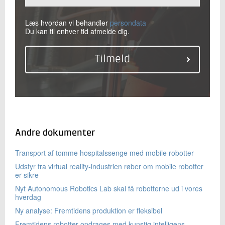
Læs hvordan vi behandler
persondata
Du kan til enhver tid afmelde dig.
Andre dokumenter
Transport af tomme hospitalssenge med mobile robotter
Udstyr fra virtual reality-industrien røber om mobile robotter
er sikre
Nyt Autonomous Robotics Lab skal få robotterne ud i vores
hverdag
Ny analyse: Fremtidens produktion er fleksibel
Fremtidens robotter opdrages med kunstig intelligens