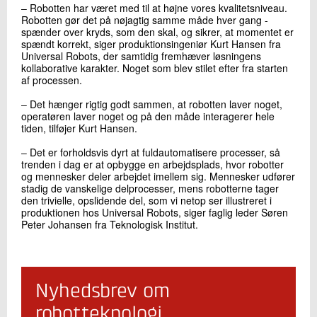
‒ Robotten har været med til at højne vores kvalitetsniveau.
Robotten gør det på nøjagtig samme måde hver gang -
spænder over kryds, som den skal, og sikrer, at momentet er
spændt korrekt, siger produktionsingeniør Kurt Hansen fra
Universal Robots, der samtidig fremhæver løsningens
kollaborative karakter. Noget som blev stilet efter fra starten
af processen.
‒ Det hænger rigtig godt sammen, at robotten laver noget,
operatøren laver noget og på den måde interagerer hele
tiden, tilføjer Kurt Hansen.
‒ Det er forholdsvis dyrt at fuldautomatisere processer, så
trenden i dag er at opbygge en arbejdsplads, hvor robotter
og mennesker deler arbejdet imellem sig. Mennesker udfører
stadig de vanskelige delprocesser, mens robotterne tager
den trivielle, opslidende del, som vi netop ser illustreret i
produktionen hos Universal Robots, siger faglig leder Søren
Peter Johansen fra Teknologisk Institut.
Nyhedsbrev om
robotteknologi