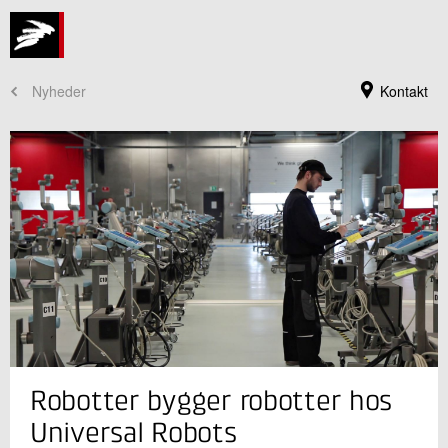
Nyheder
Kontakt
Jeg er din kontaktperson
Robotter bygger robotter hos
Søren Peter Johansen
Faglig leder
Universal Robots
Robotteknologi