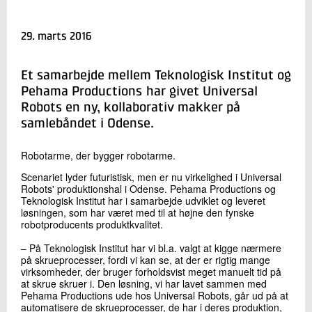
+45 72 20 28 59
Send e-mail
29. marts 2016
LinkedIn
Et samarbejde mellem Teknologisk Institut og
Skriv til mig
Pehama Productions har givet Universal
Robots en ny, kollaborativ makker på
samlebåndet i Odense.
Robotarme, der bygger robotarme.
Scenariet lyder futuristisk, men er nu virkelighed i Universal
Robots' produktionshal i Odense. Pehama Productions og
Teknologisk Institut har i samarbejde udviklet og leveret
løsningen, som har været med til at højne den fynske
robotproducents produktkvalitet.
Send
‒ På Teknologisk Institut har vi bl.a. valgt at kigge nærmere
på skrueprocesser, fordi vi kan se, at der er rigtig mange
virksomheder, der bruger forholdsvist meget manuelt tid på
at skrue skruer i. Den løsning, vi har lavet sammen med
Pehama Productions ude hos Universal Robots, går ud på at
automatisere de skrueprocesser, de har i deres produktion,