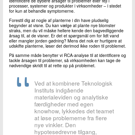
identificere de dybere årsager til problemer eller fejl i
processer, systemer og produkter i virksomheder – i stedet
for kun at behandle symptomerne.
Forestil dig at nogle af planterne i din have pludselig
begynder at visne. Du kan vælge at plante nye blomster
straks, men du vil måske hellere kende den bagvedliggende
årsag til, at de visner. Er det et spørgsmål om for lidt vand
eller mangler jorden gødning? Mens det nok er hurtigere at
udskifte planterne, løser det derimod ikke roden til problemet.
På samme måde benytter vi RCA-analyse til at identificere og
tackle årsagen til problemer, så virksomheden kan tage de
nødvendige skridt til at rette op på problemet.
Ved at kombinere Teknologisk
Instituts indgående
materialeviden og analytiske
færdigheder med egen
knowhow, lykkedes det teamet
at løse problemerne fra flere
nye vinkler. Den
hypotesedrevne tilgang,