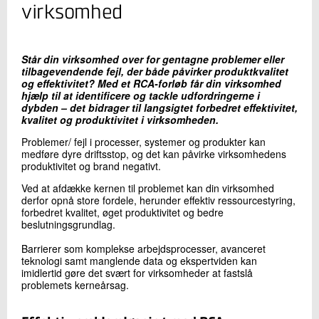
+45 72 20 17 42
virksomhed
Send e-mail
Står din virksomhed over for gentagne problemer eller
tilbagevendende fejl, der både påvirker produktkvalitet
Skriv til mig
og effektivitet? Med et RCA-forløb får din virksomhed
hjælp til at identificere og tackle udfordringerne i
dybden – det bidrager til langsigtet forbedret effektivitet,
kvalitet og produktivitet i virksomheden.
Problemer/ fejl i processer, systemer og produkter kan
medføre dyre driftsstop, og det kan påvirke virksomhedens
produktivitet og brand negativt.
Ved at afdække kernen til problemet kan din virksomhed
derfor opnå store fordele, herunder effektiv ressourcestyring,
forbedret kvalitet, øget produktivitet og bedre
Send
beslutningsgrundlag.
Barrierer som komplekse arbejdsprocesser, avanceret
teknologi samt manglende data og ekspertviden kan
imidlertid gøre det svært for virksomheder at fastslå
problemets kerneårsag.