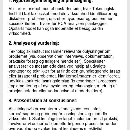
1. Hypotesegennemgang & planlægning:
Vi starter forløbet med et opstartsmøde, hvor Teknologisk
Institut i tæt fællesskab med din virksomhed identificerer og
diskuterer problemet, opsætter hypoteser og bestemmer
succeskriterier – hvorefter RCA-analysen planlægges.
Opstartsmødet kan også indbefatte et besøg på din
virksomhed.
2. Analyse og vurdering:
Teknologisk Institut indsamler relevante oplysninger om
problemet (via. observationer, interviews, dokumentation,
praktiske forsøg og tidligere hændelser). Specialister
analyserer de indsamlede data ved hjælp af udvalgte
værktøjer og teknikker for at finde den grundlæggende årsag
eller årsager til problemet. Når kerneårsagen er identificeret,
udvikles konkrete løsningsforslag (fx ændringer i processer,
implementering af nye systemer og teknologier, ændring af
arbejdsmetoder eller uddannelse af medarbejdere).
3. Præsentation af konklusioner:
Afslutningsvis præsenterer vi analysens resultater,
kerneårsagen og gennemgår løsningsforslag med din
virksomhed. Skal løsningsforslaget implementeres i praksis,
involverer vi os gerne i den efterfølgende proces, herunder
overvågning og evaluering af løsningens effektivitet.