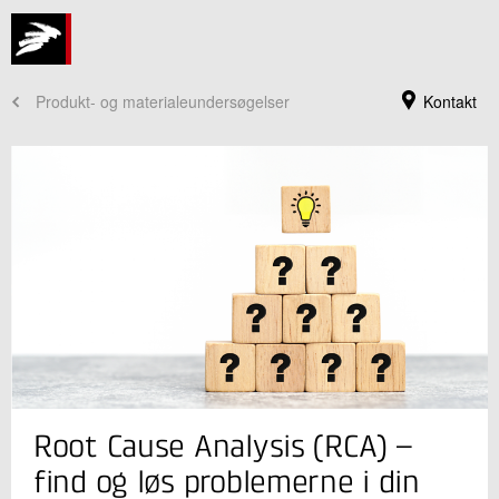
Produkt- og materialeundersøgelser
Kontakt
Jeg er din kontaktperson
Root Cause Analysis (RCA) –
Peter Nørby
Forretningsleder, ph.d.
find og løs problemerne i din
Cirkulære Ressourcer