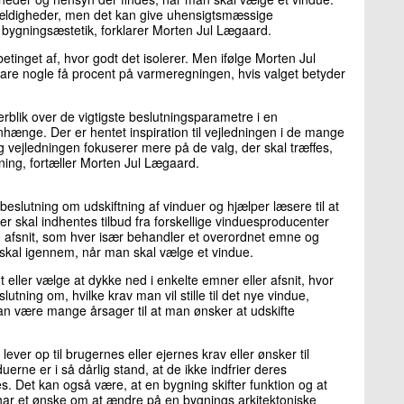
tilfældigheder, men det kan give uhensigtsmæssige
g bygningsæstetik, forklarer Morten Jul Lægaard.
etinget af, hvor godt det isolerer. Men ifølge Morten Jul
pare nogle få procent på varmeregningen, hvis valget betyder
rblik over de vigtigste beslutningsparametre i en
nge. Der er hentet inspiration til vejledningen i de mange
g vejledningen fokuserer mere på de valg, der skal træffes,
ning, fortæller Morten Jul Lægaard.
 beslutning om udskiftning af vinduer og hjælper læsere til at
er skal indhentes tilbud fra forskellige vinduesproducenter
10 afsnit, som hver især behandler et overordnet emne og
n skal igennem, når man skal vælge et vindue.
t eller vælge at dykke ned i enkelte emner eller afsnit, hvor
utning om, hvilke krav man vil stille til det nye vindue,
 kan være mange årsager til at man ønsker at udskifte
lever op til brugernes eller ejernes krav eller ønsker til
erne er i så dårlig stand, at de ikke indfrier deres
kes. Det kan også være, at en bygning skifter funktion og at
 har et ønske om at ændre på en bygnings arkitektoniske