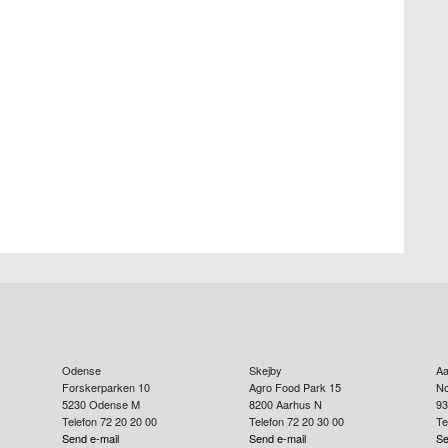
Odense
Skejby
Aa
Forskerparken 10
Agro Food Park 15
No
5230
Odense M
8200
Aarhus N
93
Telefon 72 20 20 00
Telefon 72 20 30 00
Te
Send e-mail
Send e-mail
Se