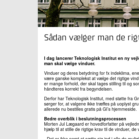
Sådan vælger man de rigt
I dag lancerer Teknologisk Institut en ny vejle
man skal vælge vinduer.
Vinduer og deres betydning for fx indeklima, en
være ganske komplekst at vælge det rigtige vind
er mange forhold, der skal tages stilling til og 
håndteres korrekt fra begyndelsen.
Derfor har Teknologisk Institut, med støtte fra 
sørger for, at valgene ikke træffes på uoplyst gr
allerede nu bestilles gratis på GI’s hjemmeside.
Bedre overblik i beslutningsprocessen
Morten Jul Lægaard er hovedforfatter på vejledni
hjælp til at stille de rigtige krav til de vinduer, de
- Det er ikke nemt at sætte sig ind i alle de mu