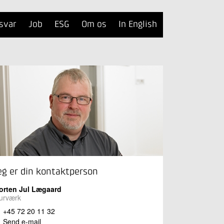
svar
Job
ESG
Om os
In English
eg er din kontaktperson
orten Jul Lægaard
urværk
+45 72 20 11 32
Send e-mail