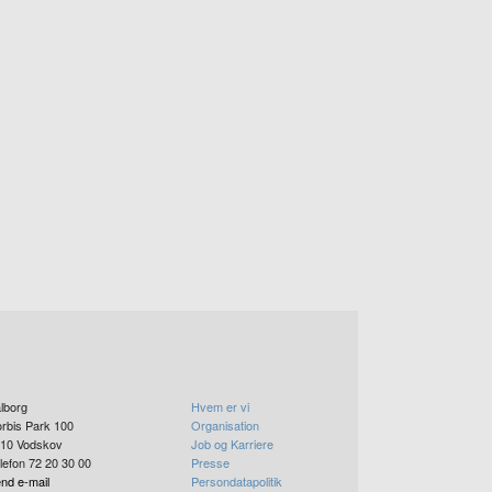
lborg
Hvem er vi
rbis Park 100
Organisation
10
Vodskov
Job og Karriere
lefon 72 20 30 00
Presse
nd e-mail
Persondatapolitik