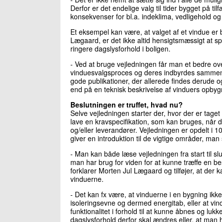
Derfor er det endelige valg til tider bygget på 
konsekvenser for bl.a. indeklima, vedligehold o
Et eksempel kan være, at valget af et vindue er b
Lægaard, er det ikke altid hensigtsmæssigt at s
ringere dagslysforhold i boligen.
- Ved at bruge vejledningen får man et bedre ove
vinduesvalgsproces og deres indbyrdes sammenhæ
gode publikationer, der allerede findes derude o
end på en teknisk beskrivelse af vinduers opbyg
Beslutningen er truffet, hvad nu?
Selve vejledningen starter der, hvor der er taget
lave en kravspecifikation, som kan bruges, når d
og/eller leverandører. Vejledningen er opdelt i 
giver en introduktion til de vigtige områder, ma
- Man kan både læse vejledningen fra start til slu
man har brug for viden for at kunne træffe en besl
forklarer Morten Jul Lægaard og tilføjer, at der
vinduerne.
- Det kan fx være, at vinduerne i en bygning ikke 
isoleringsevne og dermed energitab, eller at vindu
funktionalitet i forhold til at kunne åbnes og luk
dagslysforhold derfor skal ændres eller, at man