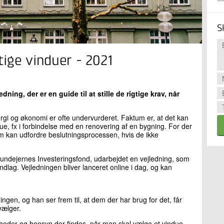
S
ige vinduer - 2021
dning, der er en guide til at stille de rigtige krav, når
ergi og økonomi er ofte undervurderet. Faktum er, at det kan
ue, fx i forbindelse med en renovering af en bygning. For der
som kan udfordre beslutningsprocessen, hvis de ikke
Grundejernes Investeringsfond, udarbejdet en vejledning, som
undlag. Vejledningen bliver lanceret online i dag, og kan
ngen, og han ser frem til, at dem der har brug for det, får
 vælger.
ligheder og hensyn der findes, når man skal vælge et vindue.