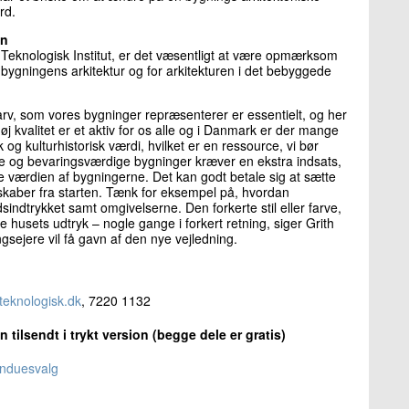
rd.
en
, Teknologisk Institut, er det væsentligt at være opmærksom
 bygningens arkitektur og for arkitekturen i det bebyggede
arv, som vores bygninger repræsenterer er essentielt, og her
j kvalitet er et aktiv for os alle og i Danmark er der mange
og kulturhistorisk værdi, hvilket er en ressource, vi bør
 og bevaringsværdige bygninger kræver en ekstra indsats,
re værdien af bygningerne. Det kan godt betale sig at sætte
skaber fra starten. Tænk for eksempel på, hvordan
indtrykket samt omgivelserne. Den forkerte stil eller farve,
 husets udtryk – nogle gange i forkert retning, siger Grith
sejere vil få gavn af den nye vejledning.
teknologisk.dk
, 7220 1132
n tilsendt i trykt version (begge dele er gratis)
vinduesvalg