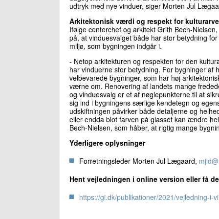
udtryk med nye vinduer, siger Morten Jul Lægaa
Arkitektonisk værdi og respekt for kulturarv
Ifølge centerchef og arkitekt Grith Bech-Nielsen
på, at vinduesvalget både har stor betydning for
miljø, som bygningen indgår i.
- Netop arkitekturen og respekten for den kultur
har vinduerne stor betydning. For bygninger af hø
velbevarede bygninger, som har høj arkitektonisk 
værne om. Renovering af landets mange fredede
og vinduesvalg er et af nøglepunkterne til at sik
sig ind i bygningens særlige kendetegn og egen
udskiftningen påvirker både detaljerne og helheds
eller endda blot farven på glasset kan ændre hele
Bech-Nielsen, som håber, at rigtig mange bygning
Yderligere oplysninger
Forretningsleder Morten Jul Lægaard,
mjld@
Hent vejledningen i online version eller få de
https://gi.dk/publikationer/2021/vejledning-i-