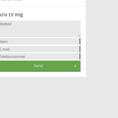
kriv til mig
Send