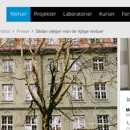
Ydelser
Projekter
Laboratorier
Kurser
For
stitut
Presse
Sådan vælger man de rigtige vinduer
J
M
M