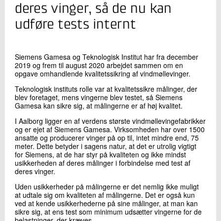
+45 72 20 16 88
deres vinger, så de nu kan
Send e-mail
udføre tests internt
Skriv til mig
Siemens Gamesa og Teknologisk Institut har fra december
2019 og frem til august 2020 arbejdet sammen om en
opgave omhandlende kvalitetssikring af vindmøllevinger.
Teknologisk instituts rolle var at kvalitetssikre målinger, der
blev foretaget, mens vingerne blev testet, så Siemens
Gamesa kan sikre sig, at målingerne er af høj kvalitet.
I Aalborg ligger en af verdens største vindmøllevingefabrikker
og er ejet af Siemens Gamesa. Virksomheden har over 1500
ansatte og producerer vinger på op til, intet mindre end, 75
meter. Dette betyder i sagens natur, at det er utrolig vigtigt
Send
for Siemens, at de har styr på kvaliteten og ikke mindst
usikkerheden af deres målinger i forbindelse med test af
deres vinger.
Uden usikkerheder på målingerne er det nemlig ikke muligt
at udtale sig om kvaliteten af målingerne. Det er også kun
ved at kende usikkerhederne på sine målinger, at man kan
sikre sig, at ens test som minimum udsætter vingerne for de
belastninger, der kræves.