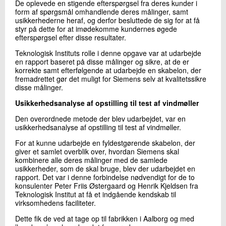
De oplevede en stigende efterspørgsel fra deres kunder i
form af spørgsmål omhandlende deres målinger, samt
usikkerhederne heraf, og derfor besluttede de sig for at få
styr på dette for at imødekomme kundernes øgede
efterspørgsel efter disse resultater.
Teknologisk Instituts rolle i denne opgave var at udarbejde
en rapport baseret på disse målinger og sikre, at de er
korrekte samt efterfølgende at udarbejde en skabelon, der
fremadrettet gør det muligt for Siemens selv at kvalitetssikre
disse målinger.
Usikkerhedsanalyse af opstilling til test af vindmøller
Den overordnede metode der blev udarbejdet, var en
usikkerhedsanalyse af opstilling til test af vindmøller.
For at kunne udarbejde en fyldestgørende skabelon, der
giver et samlet overblik over, hvordan Siemens skal
kombinere alle deres målinger med de samlede
usikkerheder, som de skal bruge, blev der udarbejdet en
rapport. Det var i denne forbindelse nødvendigt for de to
konsulenter Peter Friis Østergaard og Henrik Kjeldsen fra
Teknologisk Institut at få et indgående kendskab til
virksomhedens faciliteter.
Dette fik de ved at tage op til fabrikken i Aalborg og med