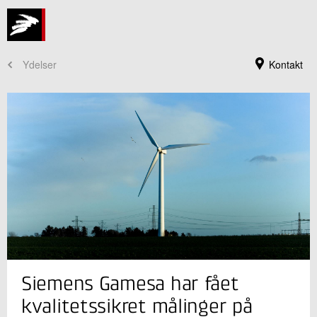
Ydelser
Kontakt
Jeg er din kontaktperson
Siemens Gamesa har fået
Peter Friis Østergaard
Seniorspecialist, ph.d., civ.ing.
kvalitetssikret målinger på
Installation og Kalibrering