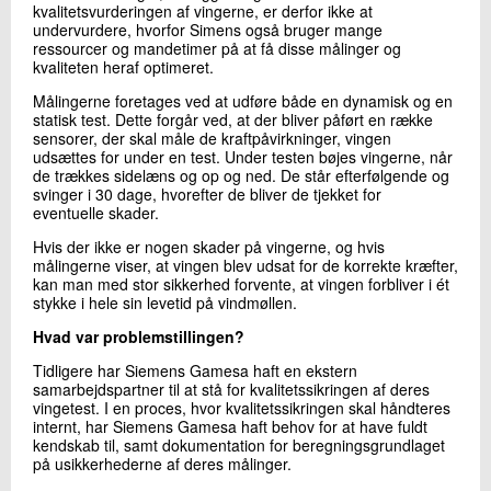
kvalitetsvurderingen af vingerne, er derfor ikke at
undervurdere, hvorfor Simens også bruger mange
ressourcer og mandetimer på at få disse målinger og
kvaliteten heraf optimeret.
Målingerne foretages ved at udføre både en dynamisk og en
statisk test. Dette forgår ved, at der bliver påført en række
sensorer, der skal måle de kraftpåvirkninger, vingen
udsættes for under en test. Under testen bøjes vingerne, når
de trækkes sidelæns og op og ned. De står efterfølgende og
svinger i 30 dage, hvorefter de bliver de tjekket for
eventuelle skader.
Hvis der ikke er nogen skader på vingerne, og hvis
målingerne viser, at vingen blev udsat for de korrekte kræfter,
kan man med stor sikkerhed forvente, at vingen forbliver i ét
stykke i hele sin levetid på vindmøllen.
Hvad var problemstillingen?
Tidligere har Siemens Gamesa haft en ekstern
samarbejdspartner til at stå for kvalitetssikringen af deres
vingetest. I en proces, hvor kvalitetssikringen skal håndteres
internt, har Siemens Gamesa haft behov for at have fuldt
kendskab til, samt dokumentation for beregningsgrundlaget
på usikkerhederne af deres målinger.