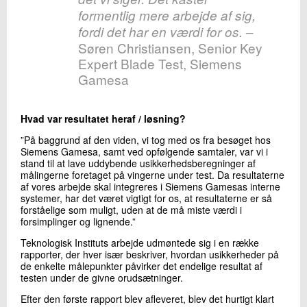
formentlig mere arbejde af sig,
–
fordi det har en værdi for os.
Søren Christiansen, Senior Key
Expert Blade Test, Siemens
Gamesa
Hvad var resultatet heraf / løsning?
”På baggrund af den viden, vi tog med os fra besøget hos
Siemens Gamesa, samt ved opfølgende samtaler, var vi i
stand til at lave uddybende usikkerhedsberegninger af
målingerne foretaget på vingerne under test. Da resultaterne
af vores arbejde skal integreres i Siemens Gamesas interne
systemer, har det været vigtigt for os, at resultaterne er så
forståelige som muligt, uden at de må miste værdi i
forsimplinger og lignende.”
Teknologisk Instituts arbejde udmøntede sig i en række
rapporter, der hver især beskriver, hvordan usikkerheder på
de enkelte målepunkter påvirker det endelige resultat af
testen under de givne orudsætninger.
Efter den første rapport blev afleveret, blev det hurtigt klart