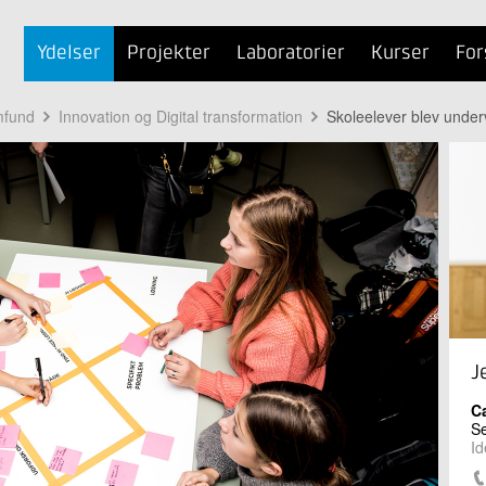
Ydelser
Projekter
Laboratorier
Kurser
For
mfund
Innovation og Digital transformation
Skoleelever blev underv
J
C
Se
Id