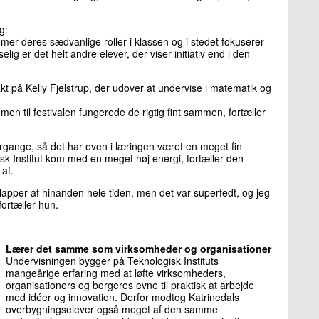
g:
mer deres sædvanlige roller i klassen og i stedet fokuserer
ig er det helt andre elever, der viser initiativ end i den
akt på Kelly Fjelstrup, der udover at undervise i matematik og
men til festivalen fungerede de rigtig fint sammen, fortæller
rgange, så det har oven i læringen været en meget fin
sk Institut kom med en meget høj energi, fortæller den
 af.
 klapper af hinanden hele tiden, men det var superfedt, og jeg
fortæller hun.
Lærer det samme som virksomheder og organisationer
Undervisningen bygger på Teknologisk Instituts
mangeårige erfaring med at løfte virksomheders,
organisationers og borgeres evne til praktisk at arbejde
med idéer og innovation. Derfor modtog Katrinedals
overbygningselever også meget af den samme