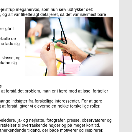
ly Fjelstrup meganervøs, som hun selv udtrykker det:
og alt var tilrettelagt detaljeret, så det var nærmest bare
er går i
ortælle de
ne lade sig
. klasse, og
skabe sig
e
at forstå det problem, man er i færd med at løse, fortæller
mange indsigter fra forskellige interessenter. For at gøre
t forstå, giver vi eleverne en række forskellige roller,
peledere, ja- og nejhatte, fotografer, presse, observatører og
ståelser til overraskende højder og på meget kort tid.
nerkendende tilgang, der både motiverer og inspirerer,