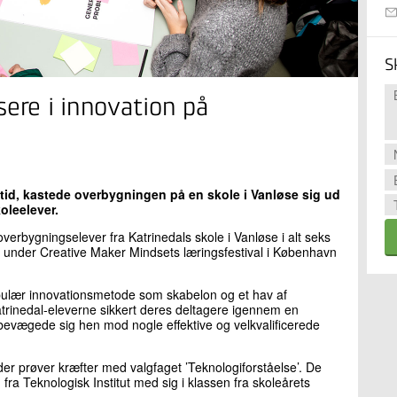
S
sere i innovation på
 tid, kastede overbygningen på en skole i Vanløse sig ud
oleelever.
 overbygningselever fra Katrinedals skole i Vanløse i alt seks
 under Creative Maker Mindsets læringsfestival i København
opulær innovationsmetode som skabelon og et hav af
Katrinedal-eleverne sikkert deres deltagere igennem en
bevægede sig hen mod nogle effektive og velkvalificerede
 der prøver kræfter med valgfaget ’Teknologiforståelse’. De
fra Teknologisk Institut med sig i klassen fra skoleårets