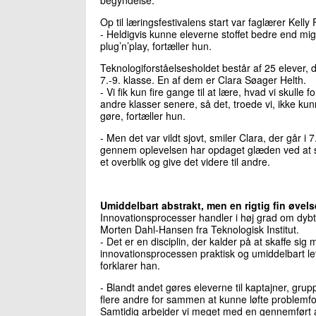
Op til læringsfestivalens start var faglærer Kel
- Heldigvis kunne eleverne stoffet bedre end mig, 
plug’n’play, fortæller hun.
Teknologiforståelsesholdet består af 25 elever, d
7.-9. klasse. En af dem er Clara Søager Helth.
- Vi fik kun fire gange til at lære, hvad vi skulle f
andre klasser senere, så det, troede vi, ikke kun
gøre, fortæller hun.
- Men det var vildt sjovt, smiler Clara, der går i 7
gennem oplevelsen har opdaget glæden ved at 
et overblik og give det videre til andre.
Umiddelbart abstrakt, men en rigtig fin øvels
Innovationsprocesser handler i høj grad om dybt 
Morten Dahl-Hansen fra Teknologisk Institut.
- Det er en disciplin, der kalder på at skaffe sig 
innovationsprocessen praktisk og umiddelbart let a
forklarer han.
- Blandt andet gøres eleverne til kaptajner, grup
flere andre for sammen at kunne løfte problemfor
Samtidig arbejder vi meget med en gennemført a