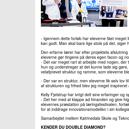
- Igennem dette forløb har eleverne fået meget li
kan godt. Man skal bare lige stole på det, siger
Den erfarne lærer har efter projektets afslutning 
eleverne gør tingene på deres egen facon og no
- Det var meget rart at arbejde med nogen, der 
hun og understreger at det kunne lade sig gøre,
velafprøvet struktur og ramme, som eleverne blev
- Der var en struktur, men eleverne fik selv lov t
af strukturen og frihed blev jeg meget inspireret
Kelly Fjelstrup har ivrigt delt sine erfaringer og
- Det her med at klappe ad hinanden og give high 
elevernes præstation på læringsfestivalen, fortæl
for at inddrage innovationsmodellen i sin kollegi
Samarbejdet mellem Katrinedals Skole og Teknolog
KENDER DU DOUBLE DIAMOND?