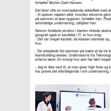
fortæller Morten Dahl-Hansen.
Det fører ofte en overraskende sideeffekt med si
- Vi oplever næsten altid, hvordan eleverne glem
på sammen at løse opgaven, fortæller han. Pludsel
almindelige undervisning, uddyber han.
Selvom forløbets struktur i starten virkede abstr
geografi også er kandidat i IT, er hun enig:
- Det var meget kaotisk, da klassen startede op, 
hun.
- De arbejdede flot sammen på tværs af de tre å
teambuilding-øvelse. Underviserne fra Teknologi
erfarne lærer. En energi hun selv har lært meget
- Jeg er ikke vant til, at man giver high fives og
har prøvet det efterfølgende i min undervisning, 