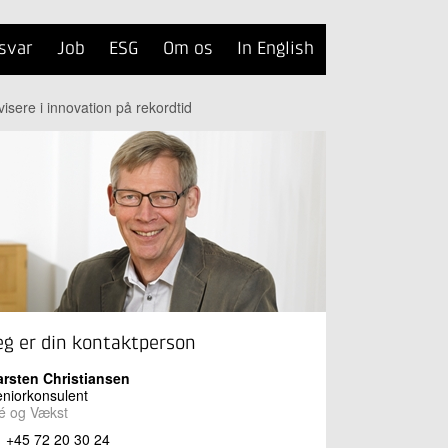
svar
Job
ESG
Om os
In English
isere i innovation på rekordtid
eg er din kontaktperson
arsten Christiansen
niorkonsulent
é og Vækst
+45 72 20 30 24