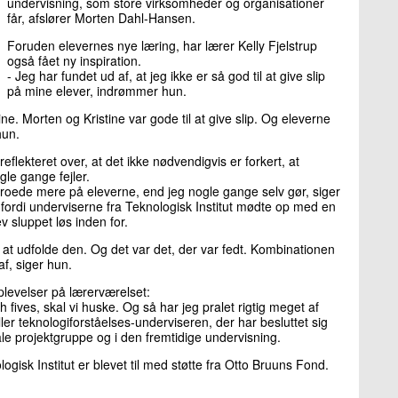
undervisning, som store virksomheder og organisationer
får, afslører Morten Dahl-Hansen.
Foruden elevernes nye læring, har lærer Kelly Fjelstrup
også fået ny inspiration.
- Jeg har fundet ud af, at jeg ikke er så god til at give slip
på mine elever, indrømmer hun.
ne. Morten og Kristine var gode til at give slip. Og eleverne
 hun.
reflekteret over, at det ikke nødvendigvis er forkert, at
gle gange fejler.
troede mere på eleverne, end jeg nogle gange selv gør, siger
 fordi underviserne fra Teknologisk Institut mødte op med en
 sluppet løs inden for.
il at udfolde den. Og det var det, der var fedt. Kombinationen
 af, siger hun.
 oplevelser på lærerværelset:
fives, skal vi huske. Og så har jeg pralet rigtig meget af
ler teknologiforståelses-underviseren, der har besluttet sig
ale projektgruppe og i den fremtidige undervisning.
isk Institut er blevet til med støtte fra Otto Bruuns Fond.