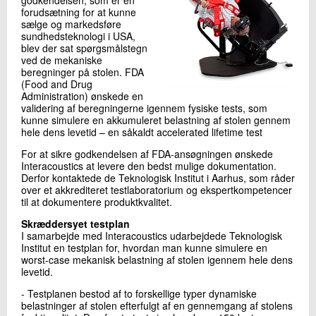
godkendelsen, som er en
forudsætning for at kunne
sælge og markedsføre
sundhedsteknologi i USA,
blev der sat spørgsmålstegn
ved de mekaniske
beregninger på stolen. FDA
(Food and Drug
Administration) ønskede en
validering af beregningerne igennem fysiske tests, som
kunne simulere en akkumuleret belastning af stolen gennem
hele dens levetid – en såkaldt accelerated lifetime test
For at sikre godkendelsen af FDA-ansøgningen ønskede
Interacoustics at levere den bedst mulige dokumentation.
Derfor kontaktede de Teknologisk Institut i Aarhus, som råder
over et akkrediteret testlaboratorium og ekspertkompetencer
til at dokumentere produktkvalitet.
Skræddersyet testplan
I samarbejde med Interacoustics udarbejdede Teknologisk
Institut en testplan for, hvordan man kunne simulere en
worst-case mekanisk belastning af stolen igennem hele dens
levetid.
- Testplanen bestod af to forskellige typer dynamiske
belastninger af stolen efterfulgt af en gennemgang af stolens