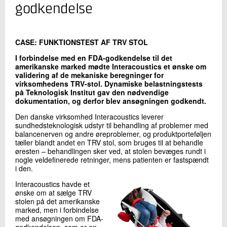
+45 72 20 24 90
godkendelse
Send e-mail
CASE: FUNKTIONSTEST AF TRV STOL
Skriv til mig
I forbindelse med en FDA-godkendelse til det
amerikanske marked mødte Interacoustics et ønske om
validering af de mekaniske beregninger for
virksomhedens TRV-stol. Dynamiske belastningstests
på Teknologisk Institut gav den nødvendige
dokumentation, og derfor blev ansøgningen godkendt.
Den danske virksomhed Interacoustics leverer
sundhedsteknologisk udstyr til behandling af problemer med
balancenerven og andre øreproblemer, og produktporteføljen
tæller blandt andet en TRV stol, som bruges til at behandle
øresten – behandlingen sker ved, at stolen bevæges rundt i
Send
nogle veldefinerede retninger, mens patienten er fastspændt
i den.
Interacoustics havde et
ønske om at sælge TRV
stolen på det amerikanske
marked, men i forbindelse
med ansøgningen om FDA-