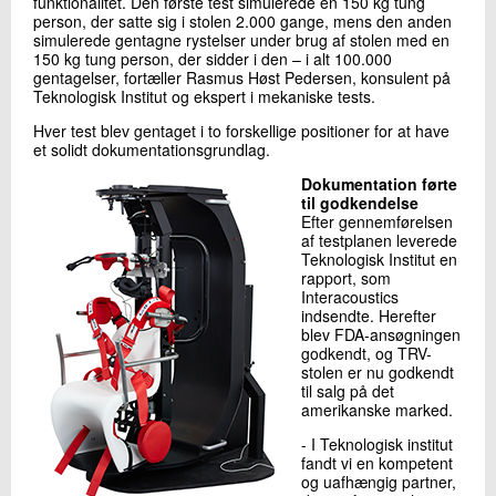
funktionalitet. Den første test simulerede en 150 kg tung
person, der satte sig i stolen 2.000 gange, mens den anden
simulerede gentagne rystelser under brug af stolen med en
150 kg tung person, der sidder i den – i alt 100.000
gentagelser, fortæller Rasmus Høst Pedersen, konsulent på
Teknologisk Institut og ekspert i mekaniske tests.
Hver test blev gentaget i to forskellige positioner for at have
et solidt dokumentationsgrundlag.
Dokumentation førte
til godkendelse
Efter gennemførelsen
af testplanen leverede
Teknologisk Institut en
rapport, som
Interacoustics
indsendte. Herefter
blev FDA-ansøgningen
godkendt, og TRV-
stolen er nu godkendt
til salg på det
amerikanske marked.
- I Teknologisk institut
fandt vi en kompetent
og uafhængig partner,