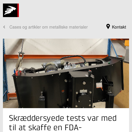
Cases og artikler om metalliske materialer
Kontakt
Jeg er din kontaktperson
Skræddersyede tests var med
Michael Perolle Jensen
Forretningsleder
til at skaffe en FDA-
Industriel Materialeteknologi