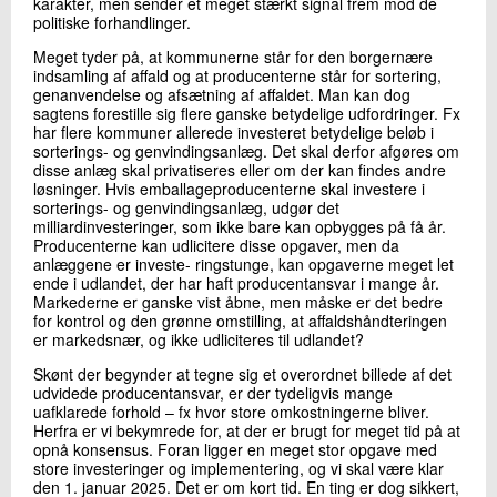
karakter, men sender et meget stærkt signal frem mod de
politiske forhandlinger.
Meget tyder på, at kommunerne står for den borgernære
indsamling af affald og at producenterne står for sortering,
genanvendelse og afsætning af affaldet. Man kan dog
sagtens forestille sig flere ganske betydelige udfordringer. Fx
har flere kommuner allerede investeret betydelige beløb i
sorterings- og genvindingsanlæg. Det skal derfor afgøres om
disse anlæg skal privatiseres eller om der kan findes andre
løsninger. Hvis emballageproducenterne skal investere i
sorterings- og genvindingsanlæg, udgør det
milliardinvesteringer, som ikke bare kan opbygges på få år.
Producenterne kan udlicitere disse opgaver, men da
anlæggene er investe- ringstunge, kan opgaverne meget let
ende i udlandet, der har haft producentansvar i mange år.
Markederne er ganske vist åbne, men måske er det bedre
for kontrol og den grønne omstilling, at affaldshåndteringen
er markedsnær, og ikke udliciteres til udlandet?
Skønt der begynder at tegne sig et overordnet billede af det
udvidede producentansvar, er der tydeligvis mange
uafklarede forhold – fx hvor store omkostningerne bliver.
Herfra er vi bekymrede for, at der er brugt for meget tid på at
opnå konsensus. Foran ligger en meget stor opgave med
store investeringer og implementering, og vi skal være klar
den 1. januar 2025. Det er om kort tid. En ting er dog sikkert,