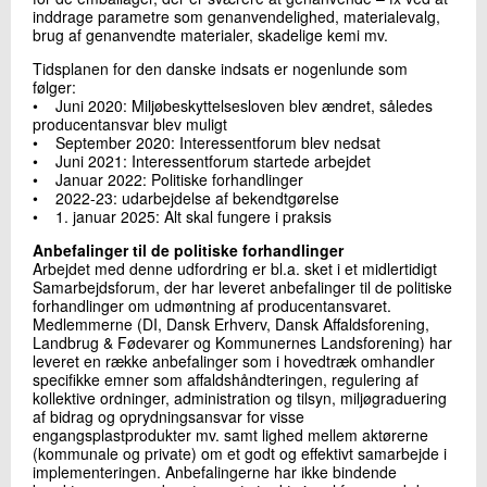
inddrage parametre som genanvendelighed, materialevalg,
brug af genanvendte materialer, skadelige kemi mv.
Tidsplanen for den danske indsats er nogenlunde som
følger:
• Juni 2020: Miljøbeskyttelsesloven blev ændret, således
producentansvar blev muligt
• September 2020: Interessentforum blev nedsat
• Juni 2021: Interessentforum startede arbejdet
• Januar 2022: Politiske forhandlinger
• 2022-23: udarbejdelse af bekendtgørelse
• 1. januar 2025: Alt skal fungere i praksis
Anbefalinger til de politiske forhandlinger
Arbejdet med denne udfordring er bl.a. sket i et midlertidigt
Samarbejdsforum, der har leveret anbefalinger til de politiske
forhandlinger om udmøntning af producentansvaret.
Medlemmerne (DI, Dansk Erhverv, Dansk Affaldsforening,
Landbrug & Fødevarer og Kommunernes Landsforening) har
leveret en række anbefalinger som i hovedtræk omhandler
specifikke emner som affaldshåndteringen, regulering af
kollektive ordninger, administration og tilsyn, miljøgraduering
af bidrag og oprydningsansvar for visse
engangsplastprodukter mv. samt lighed mellem aktørerne
(kommunale og private) om et godt og effektivt samarbejde i
implementeringen. Anbefalingerne har ikke bindende