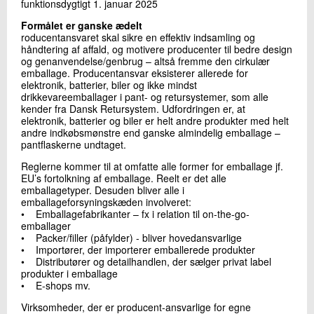
funktionsdygtigt 1. januar 2025
Formålet er ganske ædelt
roducentansvaret skal sikre en effektiv indsamling og
håndtering af affald, og motivere producenter til bedre design
og genanvendelse/genbrug – altså fremme den cirkulær
emballage. Producentansvar eksisterer allerede for
elektronik, batterier, biler og ikke mindst
drikkevareemballager i pant- og retursystemer, som alle
kender fra Dansk Retursystem. Udfordringen er, at
elektronik, batterier og biler er helt andre produkter med helt
andre indkøbsmønstre end ganske almindelig emballage –
pantflaskerne undtaget.
Reglerne kommer til at omfatte alle former for emballage jf.
EU’s fortolkning af emballage. Reelt er det alle
emballagetyper. Desuden bliver alle i
emballageforsyningskæden involveret:
• Emballagefabrikanter – fx i relation til on-the-go-
emballager
• Packer/filler (påfylder) - bliver hovedansvarlige
• Importører, der importerer emballerede produkter
• Distributører og detailhandlen, der sælger privat label
produkter i emballage
• E-shops mv.
Virksomheder, der er producent-ansvarlige for egne