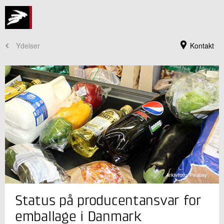
Ydelser
Kontakt
Jeg er din kontaktperson
Status på producentansvar for
Lars Germann
Centerchef, Civilingeniør, ph.d.
emballage i Danmark
Plast og Emballage