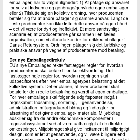
emballager, har to valgmuligheder: 1) At påtage sig ansvaret
for selv at indsamle og genbruge/genvinde egne emballager,
eller 2) Tilslutte sig en kollektiv ordning, hvor producenten
betaler sig fra at andre påtager sig samme ansvar. Langt de
fleste producenter kan ikke løfte dette ansvar på egen hånd
– det vil være for dyrt og ineffektivt. Et mere sandsynligt
scenarie er, at producenterne går sammen i en fælles
organisation, som vi allerede kender for drikkeemballager i
Dansk Retursystem. Ordningen påtager sig det juridiske og
praktiske ansvar på vegne af producenterne mod betaling.
Det nye Emballagedirektiv
EU’s nye Emballagedirektiv fastlægger regler for, hvordan
producenterne skal betale til en kollektivordning. Det
fastlægger nøje regler for, hvordan regningen skal
udspecificeres efter hver emballagetypes belastning af det
kollektive system. Det er planen, at hver producent skal
betale for den reelle belastning og værdi af egen emballage.
For hver emballage skal følgende udgiftsposter indgå i
regnskabet: Indsamling, sortering, genanvendelse,
administration, miljøgradueret bidrag og indtægter for
afsætning af det givne emballage- materiale. Miljøbidrag
adskiller sig fra de andre økonomiske komponenter i
regnskabssystemet ved at være uafhængigt af de direkte
omkostninger. Miljøbidraget skal give incitament til miljørigtigt
design, som er let at genanvende, og vil være billigere end
for de emballager, der er sværere at genanvende – fx ved at