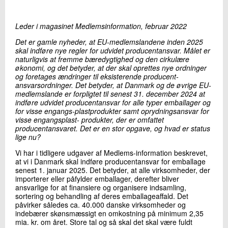
+45 72 20 14 00
Send e-mail
Leder i magasinet Medlemsinformation, februar 2022
Det er gamle nyheder, at EU-medlemslandene inden 2025
skal indføre nye regler for udvidet producentansvar. Målet er
Skriv til mig
naturligvis at fremme bæredygtighed og den cirkulære
økonomi, og det betyder, at der skal oprettes nye ordninger
og foretages ændringer til eksisterende producent-
ansvarsordninger. Det betyder, at Danmark og de øvrige EU-
medlemslande er forpligtet til senest 31. december 2024 at
indføre udvidet producentansvar for alle typer emballager og
for visse engangs-plastprodukter samt oprydningsansvar for
visse engangsplast- produkter, der er omfattet
producentansvaret. Det er en stor opgave, og hvad er status
lige nu?
Vi har i tidligere udgaver af Medlems-information beskrevet,
Send
at vi i Danmark skal indføre producentansvar for emballage
senest 1. januar 2025. Det betyder, at alle virksomheder, der
importerer eller påfylder emballager, derefter bliver
ansvarlige for at finansiere og organisere indsamling,
sortering og behandling af deres emballageaffald. Det
påvirker således ca. 40.000 danske virksomheder og
indebærer skønsmæssigt en omkostning på minimum 2,35
mia. kr. om året. Store tal og så skal det skal være fuldt