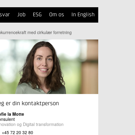
svar
Job
ESG
Om os
In English
kurrencekraft med cirkulær forretning
eg er din kontaktperson
fie la Motte
nsulent
novation og Digital transformation
+45 72 20 32 80