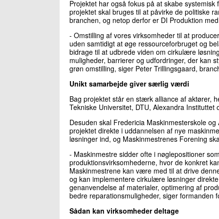
Projektet har også fokus på at skabe systemisk fo
projektet skal bruges til at påvirke de politiske
branchen, og netop derfor er DI Produktion med 
- Omstilling af vores virksomheder til at produce
uden samtidigt at øge ressourceforbruget og bela
bidrage til at udbrede viden om cirkulære løsning
muligheder, barrierer og udfordringer, der kan st
grøn omstilling, siger Peter Trillingsgaard, branc
Unikt samarbejde giver særlig værdi
Bag projektet står en stærk alliance af aktører,
Tekniske Universitet, DTU, Alexandra Instituttet o
Desuden skal Fredericia Maskinmesterskole og 
projektet direkte i uddannelsen af nye maskinme
løsninger ind, og Maskinmestrenes Forening skal
- Maskinmestre sidder ofte i nøglepositioner som
produktionsvirksomhederne, hvor de konkret kan
Maskinmestrene kan være med til at drive denne
og kan implementere cirkulære løsninger direkte 
genanvendelse af materialer, optimering af produ
bedre reparationsmuligheder, siger formanden 
Sådan kan virksomheder deltage