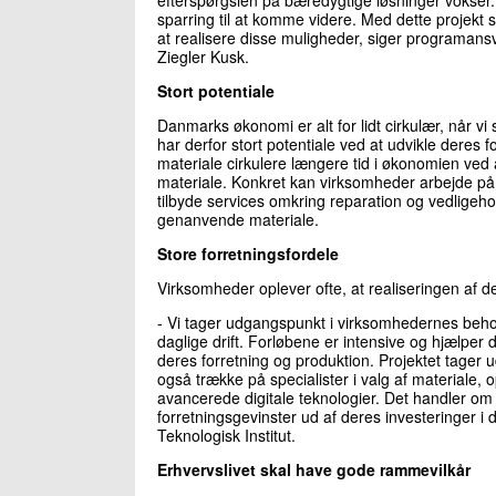
sparring til at komme videre. Med dette projekt 
at realisere disse muligheder, siger programans
Ziegler Kusk.
Stort potentiale
Danmarks økonomi er alt for lidt cirkulær, når
har derfor stort potentiale ved at udvikle deres f
materiale cirkulere længere tid i økonomien ve
materiale. Konkret kan virksomheder arbejde på 
tilbyde services omkring reparation og vedlige
genanvende materiale.
Store forretningsfordele
Virksomheder oplever ofte, at realiseringen af 
- Vi tager udgangspunkt i virksomhedernes beho
daglige drift. Forløbene er intensive og hjælper
deres forretning og produktion. Projektet tager
også trække på specialister i valg af materiale, 
avancerede digitale teknologier. Det handler om
forretningsgevinster ud af deres investeringer i
Teknologisk Institut.
Erhvervslivet skal have gode rammevilkår