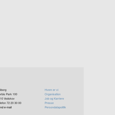
lborg
Hvem er vi
rbis Park 100
Organisation
10
Vodskov
Job og Karriere
lefon 72 20 30 00
Presse
nd e-mail
Persondatapolitik