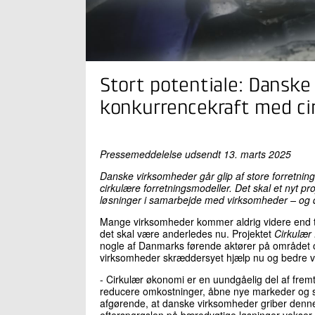
Stort potentiale: Dansk
konkurrencekraft med ci
Pressemeddelelse udsendt 13. marts 2025
Danske virksomheder går glip af store forretning
cirkulære forretningsmodeller. Det skal et nyt p
løsninger i samarbejde med virksomheder – og 
Mange virksomheder kommer aldrig videre end t
det skal være anderledes nu. Projektet
Cirkulær 
nogle af Danmarks førende aktører på området o
virksomheder skræddersyet hjælp nu og bedre vil
- Cirkulær økonomi er en uundgåelig del af fre
reducere omkostninger, åbne nye markeder og sty
afgørende, at danske virksomheder griber denne
efterspørgslen på bæredygtige løsninger vokse