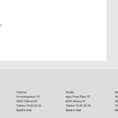
re
r
Odense
Skejby
Aa
Forskerparken 10
Agro Food Park 15
No
5230
Odense M
8200
Aarhus N
93
Telefon 72 20 20 00
Telefon 72 20 30 00
Te
Send e-mail
Send e-mail
Se