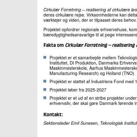
Cirkulær Forretning – realisering af cirkulære lø
deres cirkulære rejse. Virksomhederne kan deltage 
værktøjer og viden, der er tilpasset deres behov.
Projektet opfordrer regionale erhvervshuse, ko
bæredygtighedsansvarlige til at pege interessere
Fakta om
Cirkulær Forretning – realisering 
Projektet er et samarbejde mellem Teknologis
Instituttet, DI Produktion, Danmarks Erhver
Maskinmesterskole, Aarhus Maskinmesterskole 
Manufacturing Research) og Holland (TNO)
Projektet er støttet af Industriens Fond med 1
Projektet løber fra 2025-2027
Projektet er et ud af en stribe projekter und
erhvervsliv
, der skal gøre Danmark førende in
Kontakt:
Sektionsleder Emil Sunesen, Teknologisk Institu