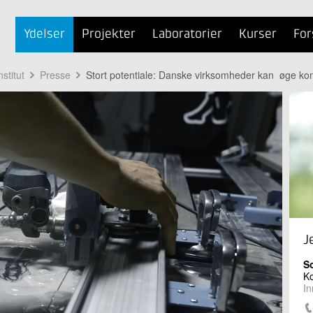
Ydelser
Projekter
Laboratorier
Kurser
For
stitut
Presse
Stort potentiale: Danske virksomheder kan øge kon
J
So
Ko
In