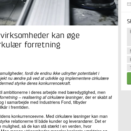
S
e virksomheder kan øge
rkulær forretning
smuligheder, fordi de endnu ikke udnytter potentialet i
rojekt nu ændre på ved at udvikle og implementere cirkulære
dermed styrke deres konkurrencekraft.
il ambitionerne i deres arbejde med bæredygtighed, men
forretning – realisering af cirkulære løsninger
, der er skabt af
g i samarbejde med Industriens Fond, tilbyder
kår i fremtiden.
mtidens konkurrenceevne. Med cirkulære løsninger kan man
rke relationerne til både kunder og leverandører. Det er
 mulighed, så de kan stå stærkt i en verden, hvor
r. Men mange virksomheder mangler konkrete værktøjer og