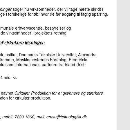
sninger
søger nu virksomheder, der vil tage næste skridt i
i forskellige forløb, hvor de får adgang til faglig sparring,
mmunale erhvervscentre, bestyrelser og
de virksomheder i projektets retning.
af cirkulære løsninger
:
k Institut, Danmarks Tekniske Universitet, Alexandra
vsfremme, Maskinmestrenes Forening, Fredericia
samt internationale partnere fra Irland (Irish
4 mio. kr.
er navnet
Cirkulær Produktion for et grønnere og stærkere
den for cirkulær produktion.
t, mobil: 7220 1866, mail: emsu@teknologisk.dk