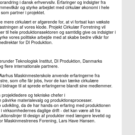
randring i dansk erhvervsliv. Erfaringer og indsigter fra
 rammevilkår og styrke arbejdet med cirkulær økonomi i hele
som partner i projektet.
re mere cirkulært er afgørende for, at vi fortsat kan vækste
stningen af vores klode. Projekt Cirkulær Forretning vil
er til hele produktionssektoren og samtidig give os indsigter i
yrke vores politiske arbejde med at skabe bedre vilkår for
hedirektør for DI Produktion.
 herunder Teknologisk Institut, DI Produktion, Danmarks
g flere internationale partnere.
Aarhus Maskinmesterskole anvende erfaringerne fra
stre, som ofte får jobs, hvor de kan tænke cirkulære
 bidrage til at sprede erfaringerne blandt sine medlemmer.
 projektledere og tekniske chefer i
 påvirke materialevalg og produktionsprocesser.
 udvikling, da de har hands-on erfaring med produktionen
i virksomhedernes daglige drift - det kan være alt fra
ktionslinjer til design af produkter med længere levetid og
for Maskinmestrenes Forening, Lars Have Hansen.