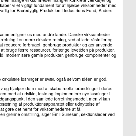
skaber vi et vigtigt fundament for at hjælpe virksomheder med
varlig for Bæredygtig Produktion i Industriens Fond, Anders
 vi sammenligner os med andre lande. Danske virksomheder
orretning i en mere cirkulær retning, ved at lade råstoffer og
d at reducere forbruget, genbruge produkter og genanvende
at bruge færre ressourcer, forlænge levetiden på produkter,
hold, modernisere gamle produkter, genbruge komponenter og
de cirkulære løsninger er svær, også selvom idéen er god.
v og hjælper dem med at skabe reelle forandringer i deres
 dem med at udvikle, teste og implementere nye løsninger i
 udgangspunkt i den samlede forretningsmodel, men vi kan
opsætning af produktionsapparatet eller udnyttelse af
 at gøre det nemt for virksomhederne at få
 den grønne omstilling, siger Emil Sunesen, sektionsleder ved