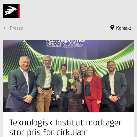
Presse
Kontakt
Jeg er din kontaktperson
Teknologisk Institut modtager
Helle Svendsen
Centerchef, ph.d.
stor pris for cirkulær
Cirkulære Ressourcer