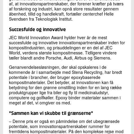
af, at innovationspartnerskaber, der forener kræfter på tværs
af forskning og industri, kan opnå store resultater gennem
åbenhed, tillid og handlekraft, fortæller centerchef Helle
Svendsen fra Teknologisk Institut.
Succesfulde og innovative
JEC World Innovation Award hylder hver år de mest
succesfulde og innovative innovationspartnerskaber inden for
kompositindustrien, og prisuddelingen er en del af JEC
World, verdens største kompositmesse. Tidligere vindere
tæller blandt andre Porsche, Audi, Airbus og Siemens.
Genanvendelsesløsningen, der skal opskaleres i de
kommende år i samarbejde med Stena Recycling, har bredt
potentiale i brancher, der bruger epoxybaserede
kompositmaterialer. Det betyder, at innovationen kan få
betydning for den grønne omstilling inden for en lang række
produktgrupper lige fra biler og fly til medicinaludstyr,
computere og golfkøller. Epoxy binder materialer sammen i
meget af det, vi omgiver os med.
"Sammen kan vi skubbe til grænserne"
– Denne pris er også en påmindelse om det ubegrænsede
potentiale, som innovationspartnerskaber rummer for
fremtidens kompositmaterialer. På den komplekse rejse mod