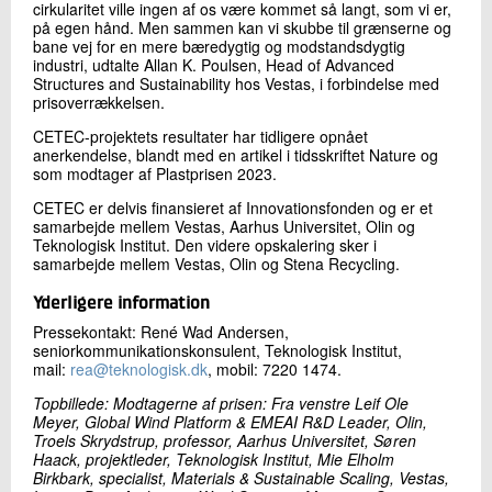
cirkularitet ville ingen af os være kommet så langt, som vi er,
på egen hånd. Men sammen kan vi skubbe til grænserne og
bane vej for en mere bæredygtig og modstandsdygtig
industri, udtalte Allan K. Poulsen, Head of Advanced
Structures and Sustainability hos Vestas, i forbindelse med
prisoverrækkelsen.
CETEC-projektets resultater har tidligere opnået
anerkendelse, blandt med en artikel i tidsskriftet Nature og
som modtager af Plastprisen 2023.
CETEC er delvis finansieret af Innovationsfonden og er et
samarbejde mellem Vestas, Aarhus Universitet, Olin og
Teknologisk Institut. Den videre opskalering sker i
samarbejde mellem Vestas, Olin og Stena Recycling.
Yderligere information
Pressekontakt: René Wad Andersen,
seniorkommunikationskonsulent, Teknologisk Institut,
mail:
rea@teknologisk.dk
, mobil: 7220 1474.
Topbillede: Modtagerne af prisen: Fra venstre Leif Ole
Meyer, Global Wind Platform & EMEAI R&D Leader, Olin,
Troels Skrydstrup, professor, Aarhus Universitet, Søren
Haack, projektleder, Teknologisk Institut, Mie Elholm
Birkbark, specialist, Materials & Sustainable Scaling, Vestas,