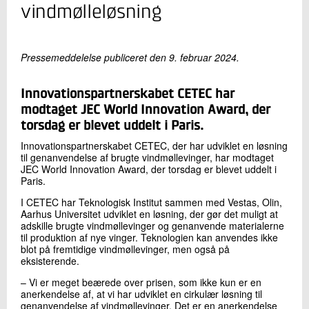
+45 72 20 26 24
vindmølleløsning
Send e-mail
Pressemeddelelse publiceret den 9. februar 2024.
Skriv til mig
Innovationspartnerskabet CETEC har
modtaget JEC World Innovation Award, der
torsdag er blevet uddelt i Paris.
Innovationspartnerskabet CETEC, der har udviklet en løsning
til genanvendelse af brugte vindmøllevinger, har modtaget
JEC World Innovation Award, der torsdag er blevet uddelt i
Paris.
I CETEC har Teknologisk Institut sammen med Vestas, Olin,
Send
Aarhus Universitet udviklet en løsning, der gør det muligt at
adskille brugte vindmøllevinger og genanvende materialerne
til produktion af nye vinger. Teknologien kan anvendes ikke
blot på fremtidige vindmøllevinger, men også på
eksisterende.
– Vi er meget beærede over prisen, som ikke kun er en
anerkendelse af, at vi har udviklet en cirkulær løsning til
genanvendelse af vindmøllevinger. Det er en anerkendelse