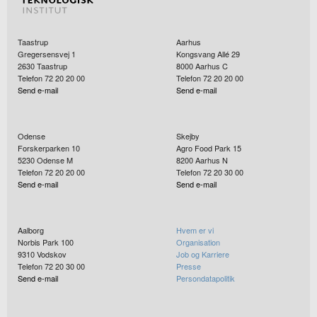
Taastrup
Aarhus
Gregersensvej 1
Kongsvang Allé 29
2630
Taastrup
8000
Aarhus C
Telefon 72 20 20 00
Telefon 72 20 20 00
Send e-mail
Send e-mail
Odense
Skejby
Forskerparken 10
Agro Food Park 15
5230
Odense M
8200
Aarhus N
Telefon 72 20 20 00
Telefon 72 20 30 00
Send e-mail
Send e-mail
Aalborg
Hvem er vi
Norbis Park 100
Organisation
9310
Vodskov
Job og Karriere
Telefon 72 20 30 00
Presse
Send e-mail
Persondatapolitik