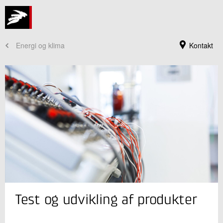
Energi og klima
Kontakt
Jeg er din kontaktperson
Test og udvikling af produkter
Christian Grønborg Nicolaisen
Sektionsleder
Energieffektivisering og Ventilation