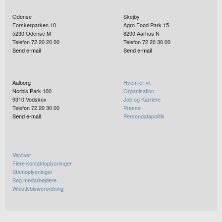
Odense
Skejby
Forskerparken 10
Agro Food Park 15
5230
Odense M
8200
Aarhus N
Telefon 72 20 20 00
Telefon 72 20 30 00
Send e-mail
Send e-mail
Aalborg
Hvem er vi
Norbis Park 100
Organisation
9310
Vodskov
Job og Karriere
Telefon 72 20 30 00
Presse
Send e-mail
Persondatapolitik
Vejviser
Flere kontaktoplysninger
Stamoplysninger
Søg medarbejdere
Whistleblowerordning