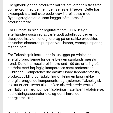
+45 72 20 25 34
Energiforbrugende produkter har fra omverdenen fået stor
Send e-mail
opmærksomhed gennem den seneste årrække. Dette har
eksempelvis affødt skærpede krav i forbindelse med
Bygningsreglementet som lægger hårdt pres på
producenterne.
Skriv til mig
Fra Europæisk side er regulativet om ECO-Design
efterhånden også ved at være godt udrullet og der er nu
skærpede krav om energiforbrug på en række produkter,
herunder: elmotorer, pumper, ventilatorer, varmepumper og
mange flere.
For Teknologisk Institut har fokus ligget på ydelse og
energiforbrug længe før dette blev en samfundsmæssig
trend. Dette har resulteret i mere end 100 års erfaring på
området med høj faglig kompetence samt professionel
uvildighed. Kompetencerne dækker både laboratorietests,
Send
produktudvikling og rådgivning omkring en lang række
energiforbrugende komponenter og systemer. Teknologisk
Institut er certificeret til at udføre akkrediterede tests af
ventilationsanlæg, pumper, isoleringsmaterialer, lydafgivelse,
husholdningsapparater etc. og dertil hørende
energimærkning.