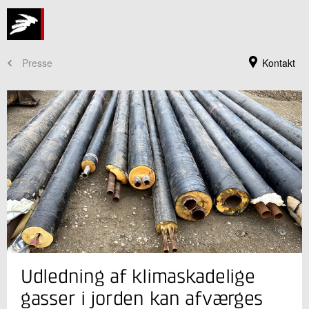
Presse
Kontakt
Jeg er din kontaktperson
Udledning af klimaskadelige
Bjørn Malmgren-Hansen
Seniorspecialist, Lic.Techn.
gasser i jorden kan afværges
Cirkulære Ressourcer