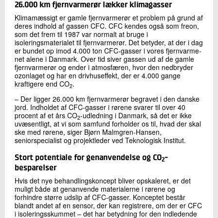
26.000 km fjernvarmerør lækker klimagasser
Klimamæssigt er gamle fjernvarmerør et problem på grund af
deres indhold af gassen CFC. CFC kendes også som freon,
som det frem til 1987 var normalt at bruge i
isoleringsmaterialet til fjernvarmerør. Det betyder, at der i dag
er bundet op imod 4.000 ton CFC-gasser i vores fjernvarme-
net alene i Danmark. Over tid siver gassen ud af de gamle
fjernvarmerør og ender i atmosfæren, hvor den nedbryder
ozonlaget og har en drivhuseffekt, der er 4.000 gange
kraftigere end CO
.
2
– Der ligger 26.000 km fjernvarmerør begravet i den danske
jord. Indholdet af CFC-gasser i rørene svarer til over 40
procent af et års CO
-udledning i Danmark, så det er ikke
2
uvæsentligt, at vi som samfund forholder os til, hvad der skal
ske med rørene, siger Bjørn Malmgren-Hansen,
seniorspecialist og projektleder ved Teknologisk Institut.
Stort potentiale for genanvendelse og CO
-
2
besparelser
Hvis det nye behandlingskoncept bliver opskaleret, er det
muligt både at genanvende materialerne i rørene og
forhindre større udslip af CFC-gasser. Konceptet består
blandt andet af en sensor, der kan registrere, om der er CFC
i isoleringsskummet – det har betydning for den indledende