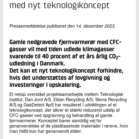
+45 72 20 18 10
med nyt teknologikoncept
Send e-mail
Pressemeddelelse publiceret den 14. december 2023.
Skriv til mig
Gamle nedgravede fjernvarmerør med CFC-
gasser vil med tiden udlede klimagasser
svarende til 40 procent af et års årlig CO
-
2
udledning i Danmark.
Det kan et nyt teknologikoncept forhindre,
hvis det understøttes af lovgivning og
investeringer i opskalering.
Send
Et netop overstået projektsamarbejde mellem Teknologisk
Institut, Dan Jord A/S, Eldan Recycling A/S, Stena Recycling
A/S og GasDetect ApS har resulteret i udviklingen af et
teknologikoncept, der sikrer et stærkt reduceret udslip af
CFC-gasser ved opgravning og behandling af gamle
fjernvarmerør. Konceptet baner samtidig vej for
genanvendelse af de plastbaserede materialer i rørene, hvor
man hidtil kun har genanvendt stålet.