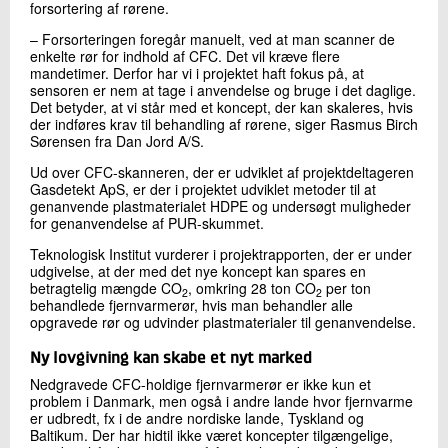
forsortering af rørene.
– Forsorteringen foregår manuelt, ved at man scanner de
enkelte rør for indhold af CFC. Det vil kræve flere
mandetimer. Derfor har vi i projektet haft fokus på, at
sensoren er nem at tage i anvendelse og bruge i det daglige.
Det betyder, at vi står med et koncept, der kan skaleres, hvis
der indføres krav til behandling af rørene, siger Rasmus Birch
Sørensen fra Dan Jord A/S.
Ud over CFC-skanneren, der er udviklet af projektdeltageren
Gasdetekt ApS, er der i projektet udviklet metoder til at
genanvende plastmaterialet HDPE og undersøgt muligheder
for genanvendelse af PUR-skummet.
Teknologisk Institut vurderer i projektrapporten, der er under
udgivelse, at der med det nye koncept kan spares en
betragtelig mængde CO
, omkring 28 ton CO
per ton
2
2
behandlede fjernvarmerør, hvis man behandler alle
opgravede rør og udvinder plastmaterialer til genanvendelse.
Ny lovgivning kan skabe et nyt marked
Nedgravede CFC-holdige fjernvarmerør er ikke kun et
problem i Danmark, men også i andre lande hvor fjernvarme
er udbredt, fx i de andre nordiske lande, Tyskland og
Baltikum. Der har hidtil ikke været koncepter tilgængelige,