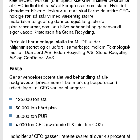
kølemøbler, hvor der jo er specifikke krav til sikker destruktion
af CFC-indholdet fra såvel kompressor som skum. Hvis det
derudover bliver et lovkrav, at man skal fjerne de ældre CFC-
holdige rør, så står vi med væsentlig større
materialemængder og dermed også langt større
plastressourcer, som kan blive behandlet og genanvendt,
siger Jacob Kristensen fra Stena Recycling.
Projektet har modtaget støtte fra MUDP under
Miljøministeriet og er udført i samarbejde mellem Teknologisk
Institut, Dan Jord A/S, Eldan Recycling A/S, Stena Recycling
A/S og GasDetect ApS.
Fakta
Genanvendelsespotentialet ved behandling af alle
nedgravede fjernvarmerør i Danmark og besparelsen i
udledningen af CFC ventes at udgøre:
125.000 ton stål
50.000 ton hård plast
30.000 ton PUR
4.000 ton CFC (svarende til 8 mio. ton CO2)
Indholdet af CFC-gasser i rørene svarer til over 40 procent af