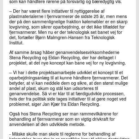
som kan håndtere rørene på forsvarlig og bæredygtig vis.
– Der har været flere initiativer til nyttiggørelse af
plastmaterialerne i fjernvarmerør de sidste 25 år, men mens
der på den sammenlignelige fraktion kølemøbler er en skarp
lovgivning, som sikrer oparbejdning, er det ikke tilfældet for
fjernvarmerør. Men nu er der teknologisk set banet vej for
det, fortæller Bjørn Malmgren-Hansen fra Teknologisk
Institut.
Af samme årsag håber genanvendelsesvirksomhederne
Stena Recycling og Eldan Recycling, der har deltaget i
projektet, at det nye koncept kan bane vej for ny lovgivning.
– Vi har i dette projektsamarbejde udviklet et koncept til et
oparbejdningsanlæg til at kunne håndtere fjernvarmerør. Det
betyder, at vi kan neddele dem og sikre, at den størst mulige
andel af plast, skum og stål kan udsorteres til
genanvendelse. Så vi er klar til at færdigudvikle processen,
hvis der fra politisk side tages initiativer til at gøre noget ved
problemet, siger Jan Kjær fra Eldan Recycling.
Også hos Stena Recycling ser man rammevilkårene for
behandling af fjernvarmerør som en vigtig drivkraft for
anvendelsen af den udviklede metode.
- Måske skulle man skele til reglerne for behandling af