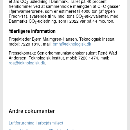
et års CO
-udledning i Danmark. Tallet på 40 procent
2
fremkommer ved at sammenholde mængden af CFC-gasser
i fjernvarmerørene, som er estimeret til 4000 ton (af typen
Freon-11), svarende til 18 mio. tons CO
-ækvivalenter, med
2
Danmarks CO
-udledning, som i 2022 var på 44 mio. ton.
2
Yderligere information
Projektleder Bjørn Malmgren-Hansen, Teknologisk Institut,
mobil: 7220 1810, mail:
bmh@teknologisk.dk
Pressekontakt: Seniorkommunikationskonsulent René Wad
Andersen, Teknologisk Institut, mobil: 7220 1474, mail:
rea@teknologisk.dk
.
Andre dokumenter
Luftforurening i arbejdsmiljøet