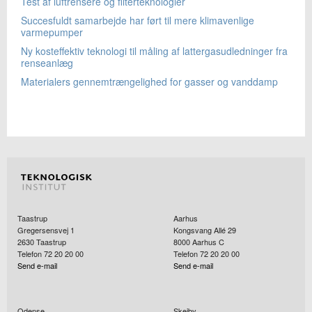
Test af luftrensere og filterteknologier
Succesfuldt samarbejde har ført til mere klimavenlige
varmepumper
Ny kosteffektiv teknologi til måling af lattergasudledninger fra
renseanlæg
Materialers gennemtrængelighed for gasser og vanddamp
Taastrup
Aarhus
Gregersensvej 1
Kongsvang Allé 29
2630
Taastrup
8000
Aarhus C
Telefon 72 20 20 00
Telefon 72 20 20 00
Send e-mail
Send e-mail
Odense
Skejby