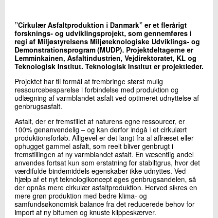
+45 72 20 16 58
Send e-mail
”Cirkulær Asfaltproduktion i Danmark” er et flerårigt
forsknings- og udviklingsprojekt, som gennemføres i
regi af Miljøstyrelsens Miljøteknologiske Udviklings- og
Demonstrationsprogram (MUDP). Projektdeltagerne er
Skriv til mig
Lemminkainen, Asfaltindustrien, Vejdirektoratet, KL og
Teknologisk Institut. Teknologisk Institut er projektleder.
Projektet har til formål at frembringe størst mulig
ressourcebesparelse i forbindelse med produktion og
udlægning af varmblandet asfalt ved optimeret udnyttelse af
genbrugsasfalt.
Asfalt, der er fremstillet af naturens egne ressourcer, er
100% genanvendelig – og kan derfor indgå i et cirkulært
produktionsforløb. Alligevel er det langt fra al affræset eller
ophugget gammel asfalt, som reelt bliver genbrugt i
Send
fremstillingen af ny varmblandet asfalt. En væsentlig andel
anvendes fortsat kun som erstatning for stabiltgrus, hvor det
værdifulde bindemiddels egenskaber ikke udnyttes. Ved
hjælp af et nyt teknologikoncept øges genbrugsandelen, så
der opnås mere cirkulær asfaltproduktion. Herved sikres en
mere grøn produktion med bedre klima- og
samfundsøkonomisk balance fra det reducerede behov for
import af ny bitumen og knuste klippeskærver.