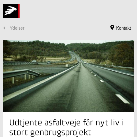
Ydelser
Kontakt
Jeg er din kontaktperson
Udtjente asfaltveje får nyt liv i
Jesper Niewald Laugesen
Forretningsleder
stort genbrugsprojekt
Rørcentret