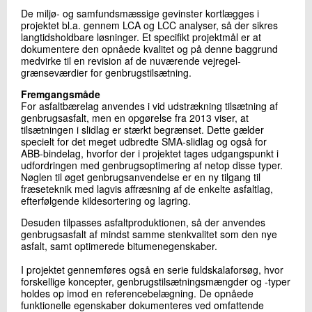
De miljø- og samfundsmæssige gevinster kortlægges i
projektet bl.a. gennem LCA og LCC analyser, så der sikres
langtidsholdbare løsninger. Et specifikt projektmål er at
dokumentere den opnåede kvalitet og på denne baggrund
medvirke til en revision af de nuværende vejregel-
grænseværdier for genbrugstilsætning.
Fremgangsmåde
For asfaltbærelag anvendes i vid udstrækning tilsætning af
genbrugsasfalt, men en opgørelse fra 2013 viser, at
tilsætningen i slidlag er stærkt begrænset. Dette gælder
specielt for det meget udbredte SMA-slidlag og også for
ABB-bindelag, hvorfor der i projektet tages udgangspunkt i
udfordringen med genbrugsoptimering af netop disse typer.
Nøglen til øget genbrugsanvendelse er en ny tilgang til
fræseteknik med lagvis affræsning af de enkelte asfaltlag,
efterfølgende kildesortering og lagring.
Desuden tilpasses asfaltproduktionen, så der anvendes
genbrugsasfalt af mindst samme stenkvalitet som den nye
asfalt, samt optimerede bitumenegenskaber.
I projektet gennemføres også en serie fuldskalaforsøg, hvor
forskellige koncepter, genbrugstilsætningsmængder og -typer
holdes op imod en referencebelægning. De opnåede
funktionelle egenskaber dokumenteres ved omfattende