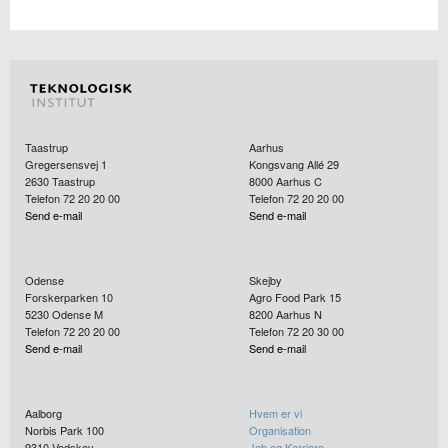
Taastrup
Aarhus
Gregersensvej 1
Kongsvang Allé 29
2630
Taastrup
8000
Aarhus C
Telefon 72 20 20 00
Telefon 72 20 20 00
Send e-mail
Send e-mail
Odense
Skejby
Forskerparken 10
Agro Food Park 15
5230
Odense M
8200
Aarhus N
Telefon 72 20 20 00
Telefon 72 20 30 00
Send e-mail
Send e-mail
Aalborg
Hvem er vi
Norbis Park 100
Organisation
9310
Vodskov
Job og Karriere