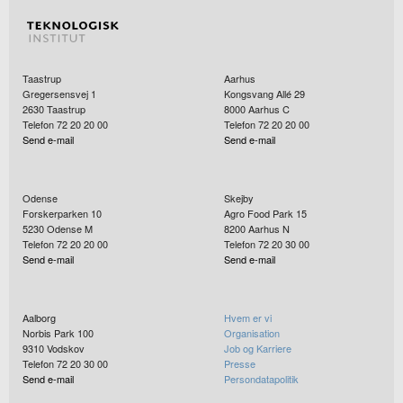
+45 72 20 11 82
Send e-mail
Taastrup
Aarhus
Gregersensvej 1
Kongsvang Allé 29
Skriv til mig
2630
Taastrup
8000
Aarhus C
Telefon 72 20 20 00
Telefon 72 20 20 00
Send e-mail
Send e-mail
Odense
Skejby
Forskerparken 10
Agro Food Park 15
5230
Odense M
8200
Aarhus N
Telefon 72 20 20 00
Telefon 72 20 30 00
Send e-mail
Send e-mail
Send
Aalborg
Hvem er vi
Norbis Park 100
Organisation
9310
Vodskov
Job og Karriere
Telefon 72 20 30 00
Presse
Send e-mail
Persondatapolitik