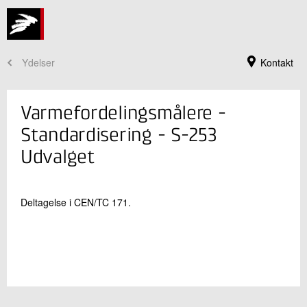
Ydelser
Kontakt
Varmefordelingsmålere -
Standardisering - S-253
Udvalget
Deltagelse i CEN/TC 171.
Jeg er din kontaktperson
Jannie Guldmann Würtz
Seniorkommunikationskonsulent
Køle- og Varmepumpeteknik