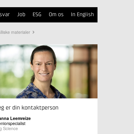
svar
Job
ESG
Om os
In English
liske materialer
eg er din kontaktperson
anna Leemreize
niorspecialist
g Science