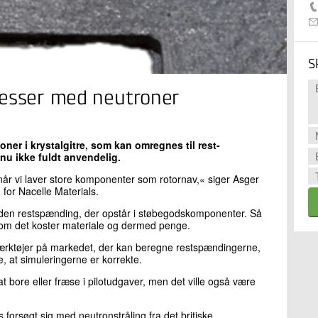
S
cesser med neutroner
er i krystalgitre, som kan omregnes til rest-
nu ikke fuldt anvendelig.
 når vi laver store komponenter som rotornav,« siger Asger
 for Nacelle Materials.
e den restspænding, der opstår i støbegodskomponenter. Så
lvom det koster materiale og dermed penge.
værktøjer på markedet, der kan beregne restspændingerne,
e, at simuleringerne er korrekte.
 bore eller fræse i pilotudgaver, men det ville også være
 forsøgt sig med neutronstråling fra det britiske