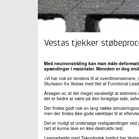
Vestas tjekker støbepro
Med neutronstråling kan man måle deformation
spændinger i materialer. Metoden er dog end
»Vi har nok en tendens til at overdimensionere,
Sturlason fra Vestas med titel af Functional Lead
Årsagen er, at det meget vanskeligt at estimer
det er bedre at være på den forsigtige side, se
Der findes godt nok en lang række simulerings
men der findes ikke gode værktøjer til at eftervis
Det er muligt at undersøge restspændinger ved at
rart at kunne lave en ikke-destruktiv test.
I samarbejde med Teknologisk Institut har Vestas