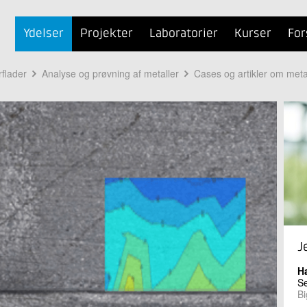
Ydelser
Projekter
Laboratorier
Kurser
For
rflader
Analyse og prøvning af metaller
Cases og artikler om metal
J
H
Se
Bi