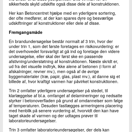
sikkerheds skyld udskifte også disse dele af konstruktionen.
+45 72 20 21 72
Send e-mail
Her kan Betoncentret hjælpe med en yderligere sortering,
der ofte medfører, at der kan spares dyre og besvær­lige
udskiftninger af konstruk­­tioner eller dele af disse.
Skriv til mig
Fremgangsmåde
En brandundersøgelse består normalt af 3 trin, hvor der
under trin 1, som det første foretages en risikovurdering: er
det overhovedet forsvarligt at gå ind og foretage den videre
undersøgelse, eller skal der først ske en passende
afstivning/understøtning af konstruktionen. Næste skridt er,
ud fra det visuelle indtryk, ikke alene af betonen (i form af
afskalninger, revner mv.), men også af de øvrige
byggematerialer (træ, papir, glas, plast mv.), at danne sig et
billede af, hvor kraftigt varmen har påvirket konstruktionen.
Send
Trin 2 omfatter yderligere undersøgelser på stedet, til
klarlæggelse af bl.a. omfanget af delamineringer og nedsatte
styrker i betonoverfladen på grund af omdannelser som følge
af temperaturen. Desuden fastlægges armeringens placering
med henblik på senere vurdering af, hvorvidt den kan have
taget skade af varmen og der udtages prøver til
laboratorieundersøgelser.
Trin 3 omfatter laboratorieundersøgelser, der dels kan