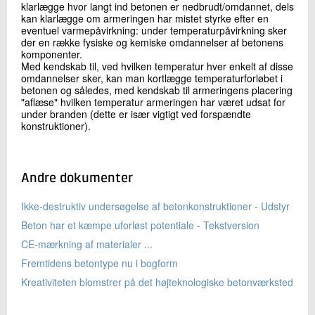
klarlægge hvor langt ind betonen er nedbrudt/­omdannet, dels
kan klarlægge om armeringen har mistet styrke efter en
eventuel varmepåvirkning: under temperaturpåvirkning sker
der en række fysiske og kemiske omdannelser af betonens
komponenter.
Med kendskab til, ved hvilken temperatur hver enkelt af disse
omdannelser sker, kan man kortlægge temperaturforløbet i
betonen og således, med kendskab til armeringens placering
"aflæse" hvilken temperatur armeringen har været udsat for
under branden (dette er især vigtigt ved forspændte
konstruktioner).
Andre dokumenter
Ikke-destruktiv undersøgelse af betonkonstruktioner - Udstyr
Beton har et kæmpe uforløst potentiale - Tekstversion
CE-mærkning af materialer ...
Fremtidens betontype nu i bogform
Kreativiteten blomstrer på det højteknologiske betonværksted