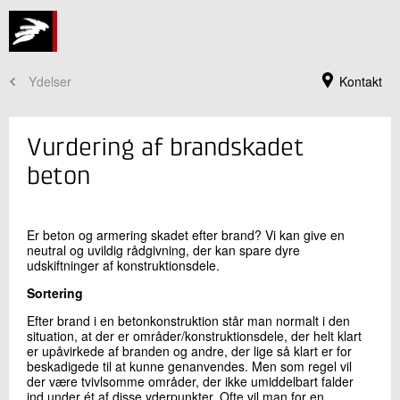
Ydelser
Kontakt
Vurdering af brandskadet
beton
Er beton og armering skadet efter brand? Vi kan give en
neutral og uvildig rådgivning, der kan spare dyre
udskiftninger af konstruktionsdele.
Sortering
Efter brand i en betonkonstruktion står man normalt i den
Jeg er din kontaktperson
situation, at der er områder/konstruktionsdele, der helt klart
er upåvirkede af branden og andre, der lige så klart er for
Henrik Erndahl Sørensen
beskadigede til at kunne genanvendes. Men som regel vil
Faglig leder, ph.d.
der være tvivlsomme områder, der ikke umiddelbart falder
Beton
ind under ét af disse yderpunkter. Ofte vil man for en