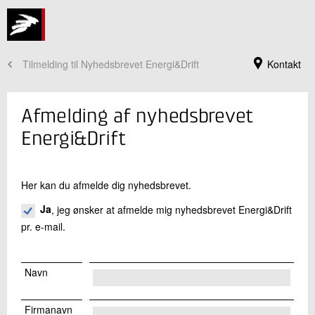
Tilmelding til Nyhedsbrevet Energi&Drift
Kontakt
Afmelding af nyhedsbrevet
Energi&Drift
Her kan du afmelde dig nyhedsbrevet.
Ja
, jeg ønsker at afmelde mig nyhedsbrevet Energi&Drift
pr. e-mail.
Jeg er din kontaktperson
Navn
Søren Iversen
Centersekretær
Energi og Klima
Firmanavn