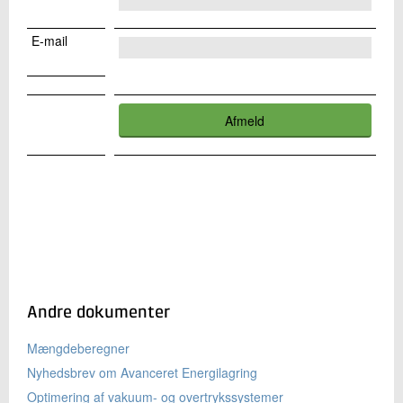
+45 72 20 24 80
Send e-mail
E-mail
Skriv til mig
Send
Andre dokumenter
Mængdeberegner
Nyhedsbrev om Avanceret Energilagring
Optimering af vakuum- og overtrykssystemer