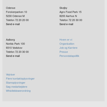
Odense
Skejby
Forskerparken 10
Agro Food Park 15
5230
Odense M
8200
Aarhus N
Telefon 72 20 20 00
Telefon 72 20 30 00
Send e-mail
Send e-mail
Aalborg
Hvem er vi
Norbis Park 100
Organisation
9310
Vodskov
Job og Karriere
Telefon 72 20 30 00
Presse
Send e-mail
Persondatapolitik
Vejviser
Flere kontaktoplysninger
Stamoplysninger
Søg medarbejdere
Whistleblowerordning