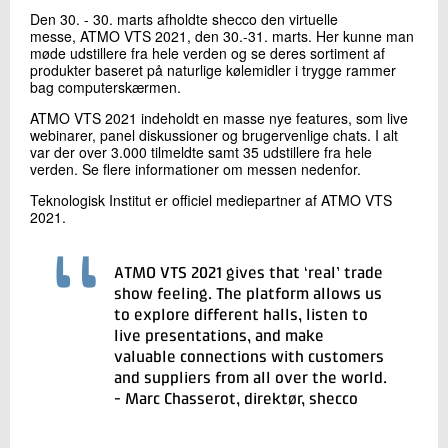
+45 72 20 11 82
Den 30. - 30. marts afholdte shecco den virtuelle
Send e-mail
messe, ATMO VTS 2021, den 30.-31. marts. Her kunne man
møde udstillere fra hele verden og se deres sortiment af
produkter baseret på naturlige kølemidler i trygge rammer
bag computerskærmen.
Skriv til mig
ATMO VTS 2021 indeholdt en masse nye features, som live
webinarer, panel diskussioner og brugervenlige chats. I alt
var der over 3.000 tilmeldte samt 35 udstillere fra hele
verden. Se flere informationer om messen nedenfor.
Teknologisk Institut er officiel mediepartner af ATMO VTS
2021.
ATMO VTS 2021 gives that ‘real’ trade
show feeling. The platform allows us
Send
to explore different halls, listen to
live presentations, and make
valuable connections with customers
and suppliers from all over the world.
- Marc Chasserot, direktør, shecco