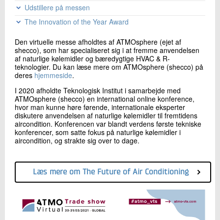
Udstillere på messen
Få et overblik over udstillerne på messen.
The Innovation of the Year Award
ATMO VTS 2021 kårer årets vindere - guld, sølv og
Se den komplette udstillerliste
Den virtuelle messe afholdtes af ATMOsphere (ejet af
bronze - af det mest innovative produkt baseret på
shecco), som har specialiseret sig i at fremme anvendelsen
naturlige kølemidler. Vinderne af The Innovation of the
af naturlige kølemidler og bæredygtige HVAC & R-
Year Award findes blandt udstillerne på messen, og
teknologier. Du kan læse mere om ATMOsphere (shecco) på
førstepladsen gik i år til Carrier for deres POWERCO2OL
deres
CO2 Rack System, andenpladsen til Danfoss for deres
hjemmeside
.
CCMT Light electric regulating valve og tredjepladsen gik
I 2020 afholdte Teknologisk Institut i samarbejde med
til Alfa Laval for deres CB24 R290 Condenser.
ATMOsphere (shecco) en international online konference,
hvor man kunne høre førende, internationale eksperter
Læs mere om vinderne og deres produkter
diskutere anvendelsen af naturlige kølemidler til fremtidens
aircondition. Konferencen var blandt ​​verdens første tekniske
konferencer, som satte fokus på naturlige kølemidler i
aircondition, og strakte sig over to dage.
Læs mere om The Future of Air Conditioning