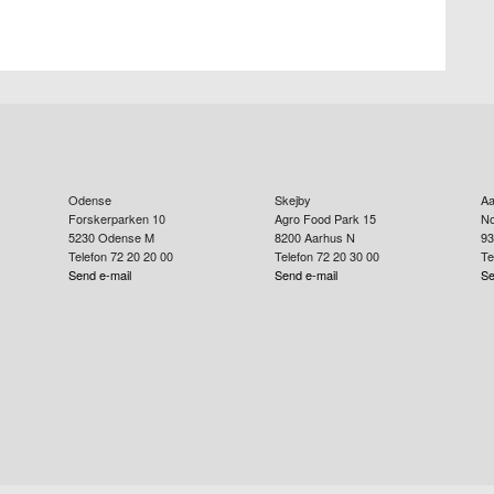
Odense
Skejby
Aa
Forskerparken 10
Agro Food Park 15
No
5230
Odense M
8200
Aarhus N
93
Telefon 72 20 20 00
Telefon 72 20 30 00
Te
Send e-mail
Send e-mail
Se