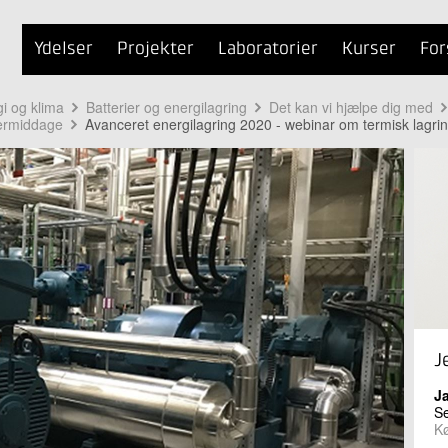
Ydelser
Projekter
Laboratorier
Kurser
For
i og klima
Batterier og energilagring
Det kan vi hjælpe dig med
termiddage
Avanceret energilagring 2020 - webinar om termisk lagri
J
J
S
K