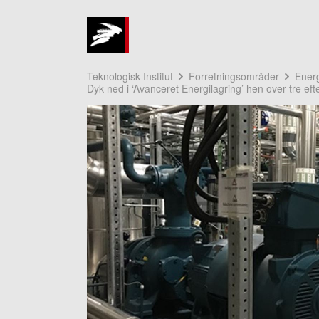
Teknologisk Institut
Forretningsområder
Energ
Dyk ned i ‘Avanceret Energilagring’ hen over tre ef