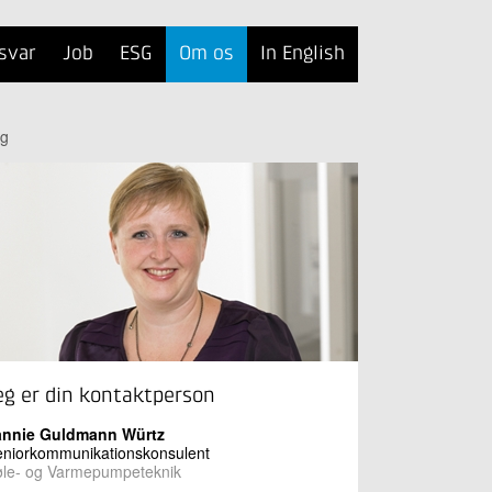
svar
Job
ESG
Om os
In English
ng
eg er din kontaktperson
annie Guldmann Würtz
eniorkommunikationskonsulent
øle- og Varmepumpeteknik