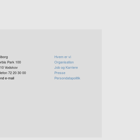
lborg
Hvem er vi
rbis Park 100
Organisation
10
Vodskov
Job og Karriere
lefon 72 20 30 00
Presse
nd e-mail
Persondatapolitik