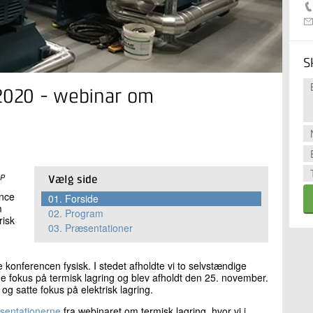
S
 2020 - webinar om
DP
Vælg side
ence
01.
Forside
m
02.
Program
risk
03.
Præsentationer
 konferencen fysisk. I stedet afholdte vi to selvstændige
 fokus på termisk lagring og blev afholdt den 25. november.
g satte fokus på elektrisk lagring.
sentationerne
fra webinaret om termisk lagring, hvor vi i