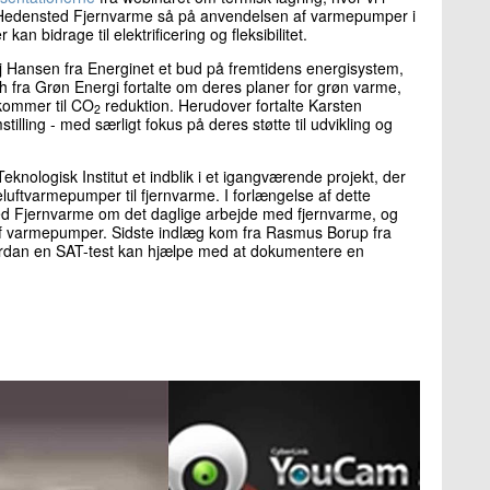
Hedensted Fjernvarme så på anvendelsen af varmepumper i
 bidrage til elektrificering og fleksibilitet.
j Hansen fra Energinet et bud på fremtidens energisystem,
h fra Grøn Energi fortalte om deres planer for grøn varme,
 kommer til CO
reduktion. Herudover fortalte Karsten
2
illing - med særligt fokus på deres støtte til udvikling og
knologisk Institut et indblik i et igangværende projekt, der
eluftvarmepumper til fjernvarme. I forlængelse af dette
ted Fjernvarme om det daglige arbejde med fjernvarme, og
ng af varmepumper. Sidste indlæg kom fra Rasmus Borup fra
vordan en SAT-test kan hjælpe med at dokumentere en