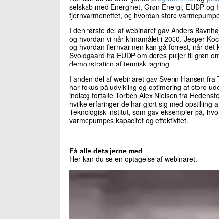
selskab med Energinet, Grøn Energi, EUDP og 
fjernvarmenettet, og hvordan store varmepumper kan
I den første del af webinaret gav Anders Bavnhø
og hvordan vi når klimamålet i 2030. Jesper Koc
og hvordan fjernvarmen kan gå forrest, når det
Svoldgaard fra EUDP om deres puljer til grøn omst
demonstration af termisk lagring.
I anden del af webinaret gav Svenn Hansen fra Te
har fokus på udvikling og optimering af store ud
indlæg fortalte Torben Alex Nielsen fra Hedens
hvilke erfaringer de har gjort sig med opstilli
Teknologisk Institut, som gav eksempler på, h
varmepumpes kapacitet og effektivitet.
Få alle detaljerne med
Her kan du se en optagelse af webinaret.