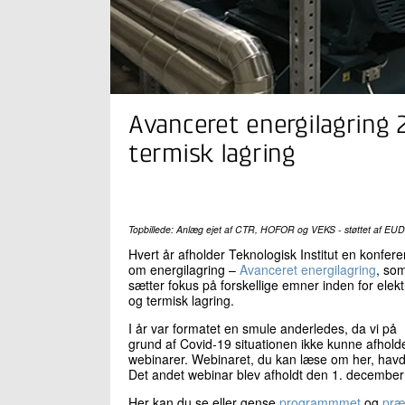
Avanceret energilagring
termisk lagring
Topbillede: Anlæg ejet af CTR, HOFOR og VEKS - støttet af EU
Hvert år afholder Teknologisk Institut en konfer
om energilagring –
Avanceret energilagring
, so
sætter fokus på forskellige emner inden for elekt
og termisk lagring.
I år var formatet en smule anderledes, da vi på
grund af Covid-19 situationen ikke kunne afholde
webinarer. Webinaret, du kan læse om her, havde
Det andet webinar blev afholdt den 1. december o
Her kan du se eller gense
programmmet
og
præ