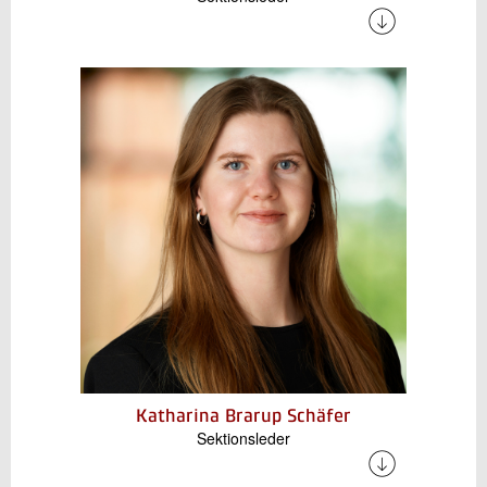
Lasse har flere års erfaring i arbejdet med
elektrisk energilagring, både inden for test af
elbils-batteri, dimensionering og opsætning af
BESS-anlæg samt udvikling af digitale
værktøjer som kan skabe fleksibilitet i
samspillet mellem energikomponenter.
Katharina Brarup Schäfer
Sektionsleder