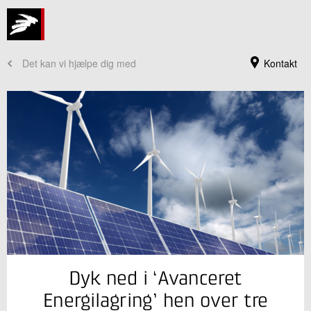
Det kan vi hjælpe dig med
Kontakt
Jeg er din kontaktperson
Dyk ned i ‘Avanceret
Kurt Engelbrecht
Seniorkonsulent, ph.d.
Energilagring’ hen over tre
Køle- og Varmepumpeteknik