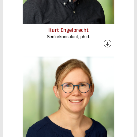
Kurt Engelbrecht
Seniorkonsulent, ph.d.
Kurt har omfattende erfaring med forskning og
udvikling inden for termisk energilagring og
energisystemer. Hans arbejde fokuserer på
design, analyse og optimering af teknologier til
termisk lagring – herunder integration med
varmepumper og industrielle energisystemer.
Han er desuden specialiseret i dekarbonisering
af industrielle processer – herunder
teknoøkonomisk analyse af energisystemer.