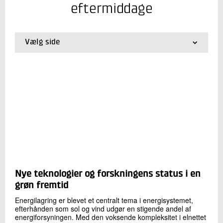
+45 72 20 34 68
eftermiddage
Send e-mail
Vælg side
Skriv til mig
01.
Forside
02.
Vores faciliteter
03.
Præsentationer fra tidligere arrangementer
Send
Nye teknologier og forskningens status i en
grøn fremtid
Energilagring er blevet et centralt tema i energisystemet,
efterhånden som sol og vind udgør en stigende andel af
energiforsyningen. Med den voksende kompleksitet i elnettet