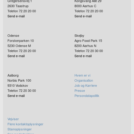
Gregersensvej 1
Kongsvang Allé 29
2630
Taastrup
8000
Aarhus C
Telefon 72 20 20 00
Telefon 72 20 20 00
Send e-mail
Send e-mail
Odense
Skejby
Forskerparken 10
Agro Food Park 15
5230
Odense M
8200
Aarhus N
Telefon 72 20 20 00
Telefon 72 20 30 00
Send e-mail
Send e-mail
Aalborg
Hvem er vi
Norbis Park 100
Organisation
9310
Vodskov
Job og Karriere
Telefon 72 20 30 00
Presse
Send e-mail
Persondatapolitik
Vejviser
Flere kontaktoplysninger
Stamoplysninger