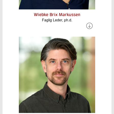
Wiebke Brix Markussen
Faglig Leder, ph.d.
Wiebke har mange års erfaring fra
universitetsverdenen og arbejder nu blandt
andet med forsknings- og udviklingsprojekter,
der kombinerer industrielle varmepumper med
højtemperatur varmelagring. Hun beskæftiger
sig desuden med digitalisering af køle- og
varmepumpeteknologier samt formidling af
viden til branchen.