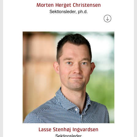
Morten Herget Christensen
Sektionsleder, ph.d.
Morten har mange års erfaring inden for både
industri og forskning. Han er specialiseret i
termisk energilagring og
højtemperaturvarmepumper og
dekarbonisering, med fokus på vedvarende
energisystemer og omkostningseffektive
alternativer til fossile brændstoffer.
Lasse Stenhøj Ingvardsen
Sektionsleder