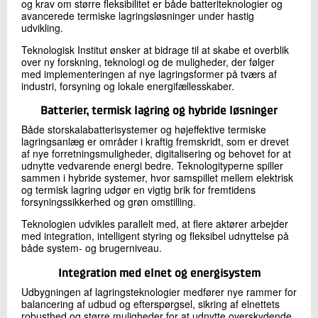
og krav om større fleksibilitet er både batteriteknologier og
avancerede termiske lagringsløsninger under hastig
udvikling.
Teknologisk Institut ønsker at bidrage til at skabe et overblik
over ny forskning, teknologi og de muligheder, der følger
med implementeringen af nye lagringsformer på tværs af
industri, forsyning og lokale energifællesskaber.
Batterier, termisk lagring og hybride løsninger
Både storskalabatterisystemer og højeffektive termiske
lagringsanlæg er områder i kraftig fremskridt, som er drevet
af nye forretningsmuligheder, digitalisering og behovet for at
udnytte vedvarende energi bedre. Teknologityperne spiller
sammen i hybride systemer, hvor samspillet mellem elektrisk
og termisk lagring udgør en vigtig brik for fremtidens
forsyningssikkerhed og grøn omstilling.
Teknologien udvikles parallelt med, at flere aktører arbejder
med integration, intelligent styring og fleksibel udnyttelse på
både system- og brugerniveau.
Integration med elnet og energisystem
Udbygningen af lagringsteknologier medfører nye rammer for
balancering af udbud og efterspørgsel, sikring af elnettets
robusthed og større muligheder for at udnytte overskydende