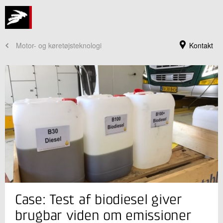
Motor- og køretøjsteknologi
Kontakt
Jeg er din kontaktperson
Case: Test af biodiesel giver
Kim Winther
Seniorspecialist
brugbar viden om emissioner
Grønne Energisystemer