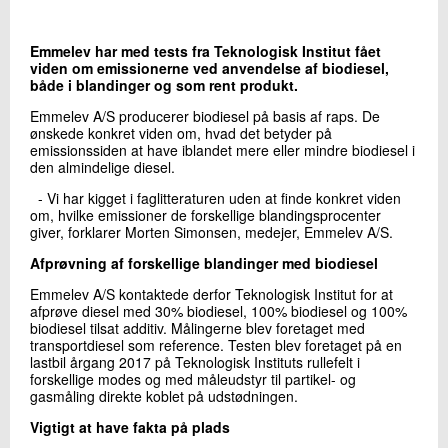
+45 72 20 13 10
Send e-mail
Emmelev har med tests fra Teknologisk Institut fået
viden om emissionerne ved anvendelse af biodiesel,
både i blandinger og som rent produkt.
Skriv til mig
Emmelev A/S producerer biodiesel på basis af raps. De
ønskede konkret viden om, hvad det betyder på
emissionssiden at have iblandet mere eller mindre biodiesel i
den almindelige diesel.
- Vi har kigget i faglitteraturen uden at finde konkret viden
om, hvilke emissioner de forskellige blandingsprocenter
giver, forklarer Morten Simonsen, medejer, Emmelev A/S.
Afprøvning af forskellige blandinger med biodiesel
Emmelev A/S kontaktede derfor Teknologisk Institut for at
Send
afprøve diesel med 30% biodiesel, 100% biodiesel og 100%
biodiesel tilsat additiv. Målingerne blev foretaget med
transportdiesel som reference. Testen blev foretaget på en
lastbil årgang 2017 på Teknologisk Instituts rullefelt i
forskellige modes og med måleudstyr til partikel- og
gasmåling direkte koblet på udstødningen.
Vigtigt at have fakta på plads