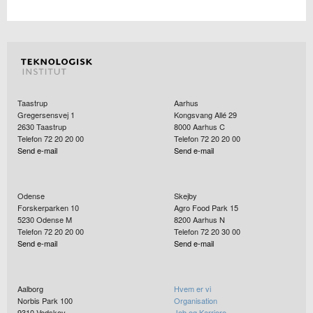
Taastrup
Aarhus
Gregersensvej 1
Kongsvang Allé 29
2630
Taastrup
8000
Aarhus C
Telefon 72 20 20 00
Telefon 72 20 20 00
Send e-mail
Send e-mail
Odense
Skejby
Forskerparken 10
Agro Food Park 15
5230
Odense M
8200
Aarhus N
Telefon 72 20 20 00
Telefon 72 20 30 00
Send e-mail
Send e-mail
Aalborg
Hvem er vi
Norbis Park 100
Organisation
9310
Vodskov
Job og Karriere