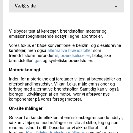
+45 72 20 28 03
Vælg side
Send e-mail
01.
Forside
02.
Køretøjsteknologi
03.
Motorteknologi
Vi tilbyder test af køretøjer, brændstoffer, motorer og
Skriv til mig
04.
On-site emissionsmålinger
emissionsbegrænsende udstyr i egne laboratorier.
Vores fokus er både konventionelle benzin- og dieseldrevne
køretøjer, men også
alternative brændstoffer
som
fremdriftsform herunder
el
,
brændselsceller
, biologiske
brændstoffer,
gas
og syntetiske brændstoffer.
Motorteknologi
Inden for motorteknologi foretager vi test af brændstoffer og
efterbehandlingsudstyr. Vi kan f.eks. måle emissioner og
forbrug med alternative brændstoffer. Samtidig kan vi også
Send
bidrage i udviklingen af en motor, hvor vi afprøver nye
komponenter på vores forsøgsmotorer.
On-site målinger
Ønsker I at kende effekten af emissionsbegrænsende udstyr,
så kan vi hjælpe med målinger on-site af skibe, tog og non-
road maskiner i drift. Desuden er vi akkrediteret til at
foretage
Real Driving Emission målinger
, som måler reelle