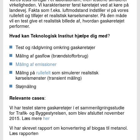
+45 72 20 13 10
virkeligheden. Vi karakteriserer først køretøjet ved at køre på
landevej. Fakta som f.eks. luftmodstand indstiller vi på vores
Send e-mail
rullefelt og tilføjer et realistisk kørselsmønster. På den måde
vil en test give et realistisk billede af, hvordan gaskøretøjet
performer.
Skriv til mig
Hvad kan Teknologisk Institut hjælpe dig med
?
Test og rådgivning omkring gaskøretøjer
Måling af gasflow (brændstofforbrug)
Måling af emissioner
Måling på
rullefelt
som simulerer realistisk
kørselsmønster (transient måling)
Støjmåling
Send
Relevante cases
:
Vi har testet større gaskøretøjer i et sammenligningsstudie
for Trafik- og Byggestyrelsen, som blev afsluttet november
2015. Læs mere
her
Vi har skrevet rapport om konvertering af biogas til metanol.
Læs rapporten