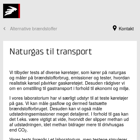
Alternative brændstoffer
Kontakt
Naturgas til transport
Vi tilbyder tests af diverse køretøjer, som kører på naturgas
og måler på brændstofforbrug, emissioner og tester, hvordan
realistisk kørsel påvirker gaskøretøjet. Desuden rådgiver vi
om en omstilling til gastransport i forhold til økonomi og miljø.
I vores laboratorium har vi særligt udstyr til at teste køretøjer
på gas. Vi kan måle gasflow og dermed fastsætte
brændstofforbruget. Desuden kan vi også måle
udstødningsemissioner meget detaljeret. I forhold til gas kan
Jeg er din kontaktperson
det f.eks. være vigtigt at vide, hvorvidt der slipper methan ud
af udstødningen, idet methan bidrager mere til drivhusgas
Kim Winther
end CO
.
Seniorspecialist
2
Grønne Energisystemer
Vores tests foregår i et laboratorium, men testene simulerer