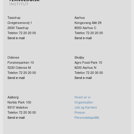
Taastrup
Aarhus
Gregersensvej 1
Kongsvang Allé 29
2630
Taastrup
8000
Aarhus C
Telefon 72 20 20 00
Telefon 72 20 20 00
Send e-mail
Send e-mail
Odense
Skejby
Forskerparken 10
Agro Food Park 15
5230
Odense M
8200
Aarhus N
Telefon 72 20 20 00
Telefon 72 20 30 00
Send e-mail
Send e-mail
Aalborg
Hvem er vi
Norbis Park 100
Organisation
9310
Vodskov
Job og Karriere
Telefon 72 20 30 00
Presse
Send e-mail
Persondatapolitik