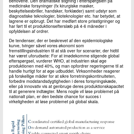
behovene. Den dramatiske stigning i efterspørgslen på
medicinske forsyninger (fx kirurgiske masker,
beskyttelsesbriller, handsker, forklæder) samt udstyr som
diagnostiske teknologier, bioteknologier etc. har betydet, at
lagrene er opbrugt. Det har medført store prisstigninger og
har ført til et produktionsefterslæb på 4-6 måneder i
opfyldelsen af ordrer.
De tendenser, der er beskrevet af den epidemiologiske
kurve, tvinger såvel vores økonomi som
fremstillingsindustrien til at stå over for scenarier, der hidtil
har været uforudsete: For at imødekomme stigende global
efterspørgsel, vurderer WHO, at industrien skal øge
produktionen med 40%, og man opfordrer regeringerne til at
handle hurtigt for at øge udbuddet. Virksomheder reagerer
på forskellige måder for at sikre forretningskontinuiteten,
forbedre modstandsdygtigheden i deres forsyningskæde,
eller på innovativ vis at genbruge deres produktionskapacitet
til at generere indtægter. Mens nogle vil løse problemet på
nationalt plan, er den bedste chance for succes i
virkeligheden at løse problemet på global skala.