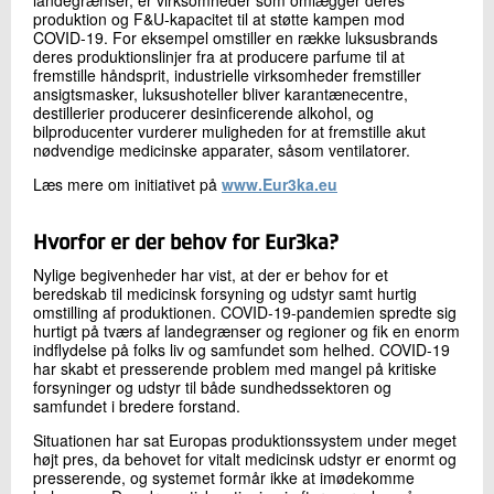
landegrænser, er virksomheder som omlægger deres
produktion og F&U-kapacitet til at støtte kampen mod
COVID-19. For eksempel omstiller en række luksusbrands
deres produktionslinjer fra at producere parfume til at
fremstille håndsprit, industrielle virksomheder fremstiller
ansigtsmasker, luksushoteller bliver karantænecentre,
destillerier producerer desinficerende alkohol, og
bilproducenter vurderer muligheden for at fremstille akut
nødvendige medicinske apparater, såsom ventilatorer.
Læs mere om initiativet på
www.Eur3ka.eu
Hvorfor er der behov for Eur3ka?
Nylige begivenheder har vist, at der er behov for et
beredskab til medicinsk forsyning og udstyr samt hurtig
omstilling af produktionen. COVID-19-pandemien spredte sig
hurtigt på tværs af landegrænser og regioner og fik en enorm
indflydelse på folks liv og samfundet som helhed. COVID-19
har skabt et presserende problem med mangel på kritiske
forsyninger og udstyr til både sundhedssektoren og
samfundet i bredere forstand.
Situationen har sat Europas produktionssystem under meget
højt pres, da behovet for vitalt medicinsk udstyr er enormt og
presserende, og systemet formår ikke at imødekomme