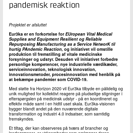
+45 72 20 16 40
pandemisk reaktion
Send e-mail
Projektet er afsluttet
Skriv til mig
Eur3ka er en forkortelse for
EUropean Vital Medical
Supplies and Equipment Resilient og Reliable
Repurposing Manufacturing as a Service NetworK til
hurtig PAndemic Reaction,
og initiativet vil omstille
produktion til fremstilling af vitale medicinske
forsyninger og udstyr. Desuden vil initiativet forbedre
personlige kompetencer, nye industrielle værdikæder,
serviceinnovation, teknologisk innovation,
innovationsmetoder, procesinnovation med henblik på
at bekæmpe pandemier som COVID-19.
Med støtte fra Horizon 2020 vil Eur3ka tilbyde en pålidelig og
Send
unik mulighed for kollektivt reagere på pludselige stigninger i
efterspørgslen på medicinsk udstyr - på en koordineret og
effektiv måde samt i en hidtil uset skala. Eur3ka-visionen
bygger blandt andet på den nuværende digitale
transformation og industri 4.0 indsatser, som samtidig
fremskyndes.
Et tiltag, der kan observeres på tværs af brancher og