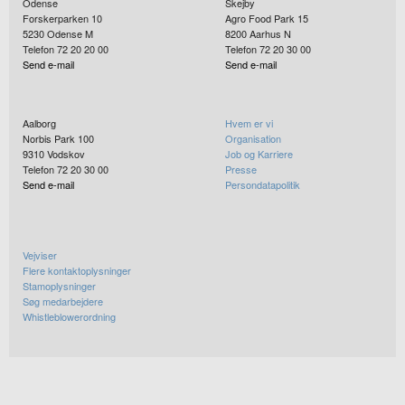
Odense
Skejby
Forskerparken 10
Agro Food Park 15
5230
Odense M
8200
Aarhus N
Telefon 72 20 20 00
Telefon 72 20 30 00
Send e-mail
Send e-mail
Aalborg
Hvem er vi
Norbis Park 100
Organisation
9310
Vodskov
Job og Karriere
Telefon 72 20 30 00
Presse
Send e-mail
Persondatapolitik
Vejviser
Flere kontaktoplysninger
Stamoplysninger
Søg medarbejdere
Whistleblowerordning