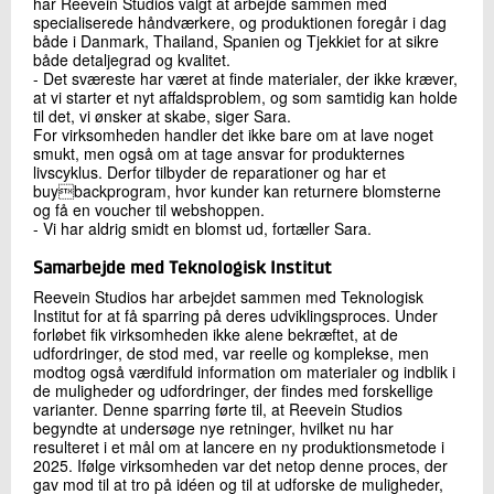
har Reevein Studios valgt at arbejde sammen med
specialiserede håndværkere, og produktionen foregår i dag
både i Danmark, Thailand, Spanien og Tjekkiet for at sikre
både detaljegrad og kvalitet.
- Det sværeste har været at finde materialer, der ikke kræver,
at vi starter et nyt affaldsproblem, og som samtidig kan holde
til det, vi ønsker at skabe, siger Sara.
For virksomheden handler det ikke bare om at lave noget
smukt, men også om at tage ansvar for produkternes
livscyklus. Derfor tilbyder de reparationer og har et
buybackprogram, hvor kunder kan returnere blomsterne
og få en voucher til webshoppen.
- Vi har aldrig smidt en blomst ud, fortæller Sara.
Samarbejde med Teknologisk Institut
Reevein Studios har arbejdet sammen med Teknologisk
Institut for at få sparring på deres udviklingsproces. Under
forløbet fik virksomheden ikke alene bekræftet, at de
udfordringer, de stod med, var reelle og komplekse, men
modtog også værdifuld information om materialer og indblik i
de muligheder og udfordringer, der findes med forskellige
varianter. Denne sparring førte til, at Reevein Studios
begyndte at undersøge nye retninger, hvilket nu har
resulteret i et mål om at lancere en ny produktionsmetode i
2025. Ifølge virksomheden var det netop denne proces, der
gav mod til at tro på idéen og til at udforske de muligheder,