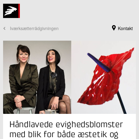
Iværksætterrådgivningen
Kontakt
Jeg er din kontaktperson
Håndlavede evighedsblomster
Rune Rex
Souschef
med blik for både æstetik og
Idé og Vækst