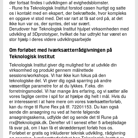
der fortsat findes i udviklingen af evighedsblomster.
- Rune fra Teknologisk Institut forstod casen hurtigt og satte
os i kontakt med en ekspert, der bekræftede, hvor kompleks
en opgave vi stod med. Det var rart at få sat ord på, at det
ikke kun var os, der syntes, det var svært.
Derudover har Teknologisk Institut hjulpet virksomheden med
udvikling af 3Dprototyper, hvilket de har udtrykt har været en
stor hjælp i deres videre udviklingsarbejde
Om forløbet med Iværksætterrådgivningen på
Teknologisk Institut
Teknologisk Institut giver dig mulighed for at udvikle din
virksomhed og produkt gennem målrettede
sessions/workshops. Vi har ikke kun fokus på den
teknologiske del. Vi giver dig også sparring på andre
væsentlige parametre for at du lykkes. F.eks. din
forretningsmodel. Vi har mange års erfaring, og vi sætter alle
vores faglige centre i spil for at hjælpe dig helt i mål. Hvis du
er interesseret i at høre mere om vores iværksætterforløb,
kan du ringe til Rune Rex på tlf. 72201153. Du kan også
sende din ansøgning nu ved at hente følgende
ansøgningsskema, udfylde det og sende det til Rune på
rrx@teknologisk.dk. Derefter vil I senest efter 5 arbejdsdage
få svar på, om I kan få et skræddersyet forløb hos os.
Forløbet er gratis og inkluderer teknisk udvikling, rådgivning