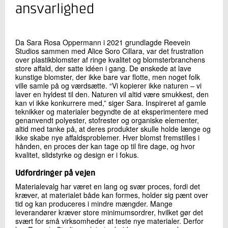
+45 72 20 11 53
ansvarlighed
Send e-mail
Da Sara Rosa Oppermann i 2021 grundlagde Reevein
Studios sammen med Alice Soro Cillara, var det frustration
Skriv til mig
over plastikblomster af ringe kvalitet og blomsterbranchens
store affald, der satte idéen i gang. De ønskede at lave
kunstige blomster, der ikke bare var flotte, men noget folk
ville samle på og værdsætte. “Vi kopierer ikke naturen – vi
laver en hyldest til den. Naturen vil altid være smukkest, den
kan vi ikke konkurrere med,” siger Sara. Inspireret af gamle
teknikker og materialer begyndte de at eksperimentere med
genanvendt polyester, stofrester og organiske elementer,
altid med tanke på, at deres produkter skulle holde længe og
ikke skabe nye affaldsproblemer. Hver blomst fremstilles i
hånden, en proces der kan tage op til fire dage, og hvor
Send
kvalitet, slidstyrke og design er i fokus.
Udfordringer på vejen
Materialevalg har været en lang og svær proces, fordi det
kræver, at materialet både kan formes, holder sig pænt over
tid og kan produceres i mindre mængder. Mange
leverandører kræver store minimumsordrer, hvilket gør det
svært for små virksomheder at teste nye materialer. Derfor