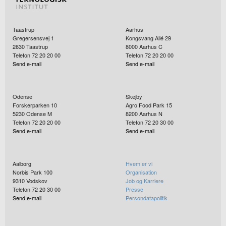
Taastrup
Aarhus
Gregersensvej 1
Kongsvang Allé 29
2630
Taastrup
8000
Aarhus C
Telefon 72 20 20 00
Telefon 72 20 20 00
Send e-mail
Send e-mail
Odense
Skejby
Forskerparken 10
Agro Food Park 15
5230
Odense M
8200
Aarhus N
Telefon 72 20 20 00
Telefon 72 20 30 00
Send e-mail
Send e-mail
Aalborg
Hvem er vi
Norbis Park 100
Organisation
9310
Vodskov
Job og Karriere
Telefon 72 20 30 00
Presse
Send e-mail
Persondatapolitik