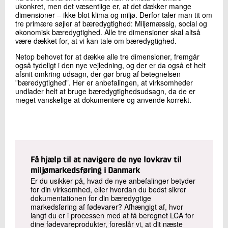
ukonkret, men det væsentlige er, at det dækker mange
dimensioner – ikke blot klima og miljø. Derfor taler man tit om
tre primære søjler af bæredygtighed: Miljømæssig, social og
økonomisk bæredygtighed. Alle tre dimensioner skal altså
være dækket for, at vi kan tale om bæredygtighed.
Netop behovet for at dække alle tre dimensioner, fremgår
også tydeligt i den nye vejledning, og der er da også et helt
afsnit omkring udsagn, der gør brug af betegnelsen
”bæredygtighed”. Her er anbefalingen, at virksomheder
undlader helt at bruge bæredygtighedsudsagn, da de er
meget vanskelige at dokumentere og anvende korrekt.
Få hjælp til at navigere de nye lovkrav til
miljømarkedsføring i Danmark
Er du usikker på, hvad de nye anbefalinger betyder
for din virksomhed, eller hvordan du bedst sikrer
dokumentationen for din bæredygtige
markedsføring af fødevarer? Afhængigt af, hvor
langt du er i processen med at få beregnet LCA for
dine fødevareprodukter, foreslår vi, at dit næste