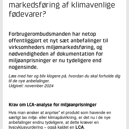
+45 72 20 34 06
markedsføring af klimavenlige
Send e-mail
fødevarer?
LinkedIn
Forbrugerombudsmanden har netop
Skriv til mig
offentliggjort et nyt sæt anbefalinger til
virksomheders miljømarkedsføring, og
nødvendigheden af dokumentation for
miljøanprisninger er nu tydeligere end
nogensinde.
Læs med her og bliv klogere på, hvordan du skal forholde dig
til de nye anbefalinger.
Udgivet: november 2024
Send
Krav om LCA-analyse for miljøanprisninger
Hvis man ønsker at anprise* et produkt som havende en
særligt lav miljø- eller klimapåvirkning, er det nu i de nye
anbefalinger endnu tydeligere, at dette kræver en
livscyklusvurdering – også kaldet en
LCA
.