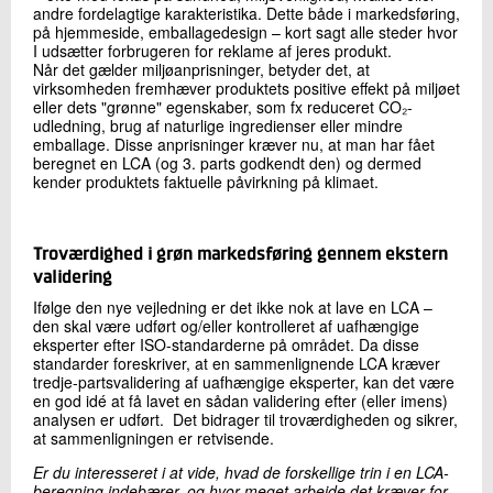
andre fordelagtige karakteristika. Dette både i markedsføring,
på hjemmeside, emballagedesign – kort sagt alle steder hvor
I udsætter forbrugeren for reklame af jeres produkt.
Når det gælder miljøanprisninger, betyder det, at
virksomheden fremhæver produktets positive effekt på miljøet
eller dets "grønne" egenskaber, som fx reduceret CO₂-
udledning, brug af naturlige ingredienser eller mindre
emballage. Disse anprisninger kræver nu, at man har fået
beregnet en LCA (og 3. parts godkendt den) og dermed
kender produktets faktuelle påvirkning på klimaet.
Troværdighed i grøn markedsføring gennem ekstern
validering
Ifølge den nye vejledning er det ikke nok at lave en LCA –
den skal være udført og/eller kontrolleret af uafhængige
eksperter efter ISO-standarderne på området. Da disse
standarder foreskriver, at en sammenlignende LCA kræver
tredje-partsvalidering af uafhængige eksperter, kan det være
en god idé at få lavet en sådan validering efter (eller imens)
analysen er udført. Det bidrager til troværdigheden og sikrer,
at sammenligningen er retvisende.
Er du interesseret i at vide, hvad de forskellige trin i en LCA-
beregning indebærer, og hvor meget arbejde det kræver for