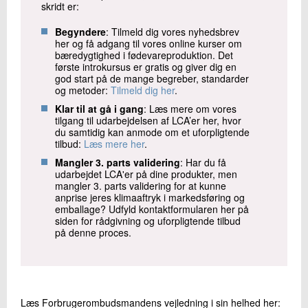
skridt er:
Begyndere
: Tilmeld dig vores nyhedsbrev
her og få adgang til vores online kurser om
bæredygtighed i fødevareproduktion. Det
første introkursus er gratis og giver dig en
god start på de mange begreber, standarder
og metoder:
Tilmeld dig her
.
Klar til at gå i gang
: Læs mere om vores
tilgang til udarbejdelsen af LCA’er her, hvor
du samtidig kan anmode om et uforpligtende
tilbud:
Læs mere her
.
Mangler 3. parts validering
: Har du få
udarbejdet LCA'er på dine produkter, men
mangler 3. parts validering for at kunne
anprise jeres klimaaftryk i markedsføring og
emballage? Udfyld kontaktformularen her på
siden for rådgivning og uforpligtende tilbud
på denne proces.
Læs Forbrugerombudsmandens vejledning i sin helhed her: