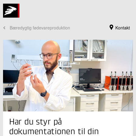
Bæredygtig fødevareproduktion
Kontakt
Jeg er din kontaktperson
Har du styr på
Iben Bolund Nielsen
Sektionsleder, Ph.d
dokumentationen til din
Fødevareteknologi