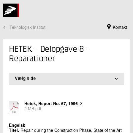
Teknologisk Institut
Kontakt
HETEK - Delopgave 8 -
Reparationer
Vælg side
01.
Projektet
02.
Delopgave 1 - Kloridindtrængning
03.
Delopgave 2 - Frostbestandighed
Hetek, Report No. 67, 1996
04.
Delopgave 3+4 - Hærderevner og -styring
2 MB pdf
Jeg er din kontaktperson
05.
Delopgave 5 - Udførelse og vibrering
06.
Delopgave 6 - Efterbehandling (Curing)
Claus Pade
07.
Delopgave 7 - Prøvestøbninger
Souschef
Engelsk
Beton
08.
Delopgave 8 - Reparationer
Titel:
Repair during the Construction Phase, State of the Art