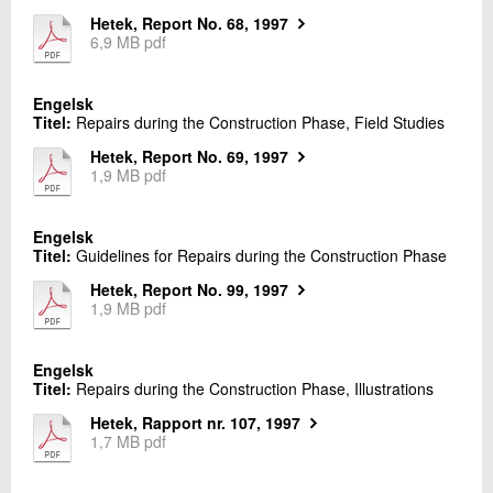
09.
Rapporter på dansk
+45 72 20 21 83
Hetek, Report No. 68, 1997
Send e-mail
6,9 MB pdf
Engelsk
Skriv til mig
Titel:
Repairs during the Construction Phase, Field Studies
Hetek, Report No. 69, 1997
1,9 MB pdf
Engelsk
Titel:
Guidelines for Repairs during the Construction Phase
Hetek, Report No. 99, 1997
1,9 MB pdf
Send
Engelsk
Titel:
Repairs during the Construction Phase, Illustrations
Hetek, Rapport nr. 107, 1997
1,7 MB pdf