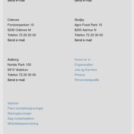
Send e-mail
Send e-mail
Odense
Skejby
Forskerparken 10
Agro Food Park 15
5230
Odense M
8200
Aarhus N
Telefon 72 20 20 00
Telefon 72 20 30 00
Send e-mail
Send e-mail
Aalborg
Hvem er vi
Norbis Park 100
Organisation
9310
Vodskov
Job og Karriere
Telefon 72 20 30 00
Presse
Send e-mail
Persondatapolitik
Vejviser
Flere kontaktoplysninger
Stamoplysninger
Søg medarbejdere
Whistleblowerordning