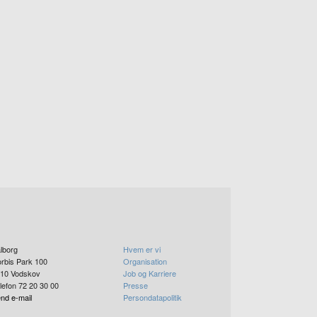
lborg
Hvem er vi
rbis Park 100
Organisation
10
Vodskov
Job og Karriere
lefon 72 20 30 00
Presse
nd e-mail
Persondatapolitik