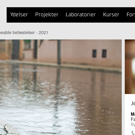
Ydelser
Projekter
Laboratorier
Kurser
For
rmeable befæstelser - 2021
J
M
Fa
By