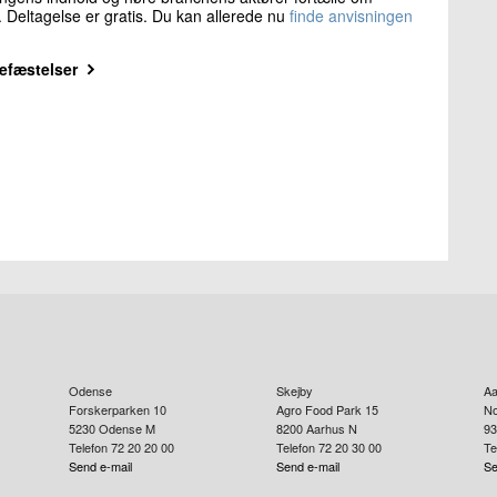
 Deltagelse er gratis. Du kan allerede nu
finde anvisningen
befæstelser
Odense
Skejby
Aa
Forskerparken 10
Agro Food Park 15
No
5230
Odense M
8200
Aarhus N
93
Telefon 72 20 20 00
Telefon 72 20 30 00
Te
Send e-mail
Send e-mail
Se