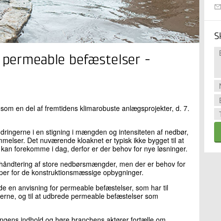
S
m permeable befæstelser -
om en del af fremtidens klimarobuste anlægsprojekter, d. 7.
ndringerne i en stigning i mængden og intensiteten af nedbør,
melser. Det nuværende kloaknet er typisk ikke bygget til at
an forekomme i dag, derfor er der behov for nye løsninger.
il håndtering af store nedbørsmængder, men der er behov for
pper for de konstruktionsmæssige opbygninger.
 en anvisning for permeable befæstelser, som har til
ingerne, og til at udbrede permeable befæstelser som
sningens indhold og høre branchens aktører fortælle om