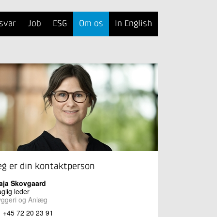
svar
Job
ESG
Om os
In English
eg er din kontaktperson
aja Skovgaard
glig leder
ggeri og Anlæg
+45 72 20 23 91