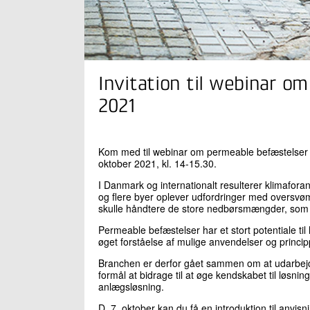
Invitation til webinar o
2021
Kom med til webinar om permeable befæstelser s
oktober 2021, kl. 14-15.30.
I Danmark og internationalt resulterer klimafora
og flere byer oplever udfordringer med oversvøm
skulle håndtere de store nedbørsmængder, som k
Permeable befæstelser har et stort potentiale t
øget forståelse af mulige anvendelser og princi
Branchen er derfor gået sammen om at udarbejde
formål at bidrage til at øge kendskabet til løsn
anlægsløsning.
D. 7. oktober kan du få en introduktion til anvi