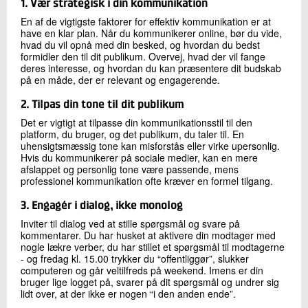
1. Vær strategisk i din kommunikation
En af de vigtigste faktorer for effektiv kommunikation er at
have en klar plan. Når du kommunikerer online, bør du vide,
hvad du vil opnå med din besked, og hvordan du bedst
formidler den til dit publikum. Overvej, hvad der vil fange
deres interesse, og hvordan du kan præsentere dit budskab
på en måde, der er relevant og engagerende.
2. Tilpas din tone til dit publikum
Det er vigtigt at tilpasse din kommunikationsstil til den
platform, du bruger, og det publikum, du taler til. En
uhensigtsmæssig tone kan misforstås eller virke upersonlig.
Hvis du kommunikerer på sociale medier, kan en mere
afslappet og personlig tone være passende, mens
professionel kommunikation ofte kræver en formel tilgang.
3. Engagér i dialog, ikke monolog
Inviter til dialog ved at stille spørgsmål og svare på
kommentarer. Du har husket at aktivere din modtager med
nogle lækre verber, du har stillet et spørgsmål til modtagerne
- og fredag kl. 15.00 trykker du “offentliggør”, slukker
computeren og går veltilfreds på weekend. Imens er din
bruger lige logget på, svarer på dit spørgsmål og undrer sig
lidt over, at der ikke er nogen “i den anden ende”.