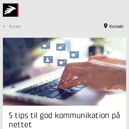
Kurser
Kontakt
Kursusadministration
5 tips til god kommunikation på
+45 72 20 30 00
Send e-mail
nettet