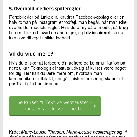
5. Overhold mediets spilleregler
Feriebilleder på LinkedIn, knudret Facebook-opslag eller en
halv roman på Instagram er fodfejl, man begår, når man ikke
overholder mediets regler. Hvis du er ny på et medie, så brug
tid der. Tjek ud, hvad de andre gør, og bliv inspireret, så du
kan lave dit eget unikke indhold.
Vil du vide mere?
Hvis du ønsker at forbedre din adfærd og kommunikation på
nettet, kan Teknologisk Instituts udvalg af kurser være noget
for dig. Her kan du lære mere om, hvordan man
kommunikerer effektivt, undgår misforståelser og skaber et
positivt digitalt omdømme.
Se kurset "Effektive webtekster -
kunsten at skrive til nettet"
Kilde:
Marie-Louise Thorsen. Marie-Louise beskæftiger sig til
daglig med kommunikation og analyse på sociale og digitale