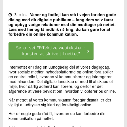
Kontakt os
Vaner og fodfejl kan stå i vejen for den gode
3 min.
dialog med dit digitale publikum – fang dem selv først
og opbyg varige relationer med din modtager på nettet.
Læs med her og få indblik i 5 ting, du kan gøre for at
forbedre din online kommunikation.
Se kurset "Effektive webtekster -
kunsten at skrive til nettet"
Internettet er i dag en uundgåelig del af vores dagligdag,
Send
hvor sociale medier, nyhedsplatforme og online fora spiller
en central rolle i, hvordan vi kommunikerer og interagerer
med hinanden. Det digitale landskab er med til at skabe et
miljø, hvor dårlig adfærd kan florere, og derfor er det
afgørende at være bevidst om, hvordan vi opfører os online.
Når meget af vores kommunikation foregår digitalt, er det
vigtigt at udtrykke sig klart og forståeligt online.
Her er nogle gode råd til, hvordan du kan forbedre din
kommunikation på nettet: