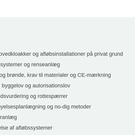
vedkloakker og afløbsinstallationer på privat grund
ssystemer og renseanlæg
og brønde, krav til materialer og CE-mærkning
, byggelov og autorisationslov
ndsvurdering og rottespærrer
rnyelsesplanlægning og no-dig metoder
eranlæg
else af afløbssystemer