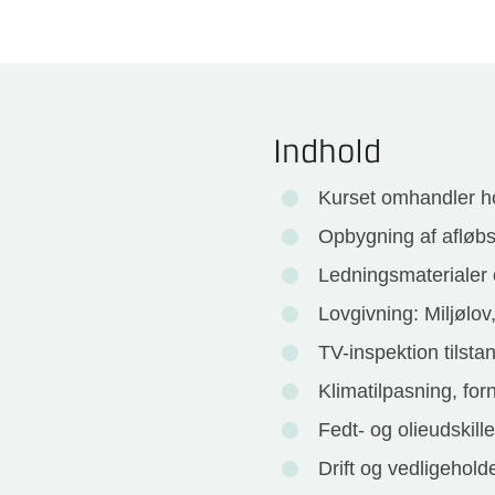
Indhold
Kurset omhandler ho
Opbygning af afløb
Ledningsmaterialer 
Lovgivning: Miljølov
TV-inspektion tilsta
Klimatilpasning, fo
Fedt- og olieudskill
Drift og vedligehold