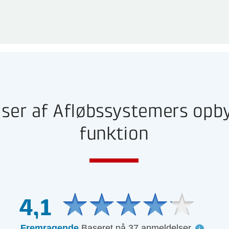
ser af Afløbssystemers opb
funktion
4,1
Fremragende
Baseret på 37 anmeldelser