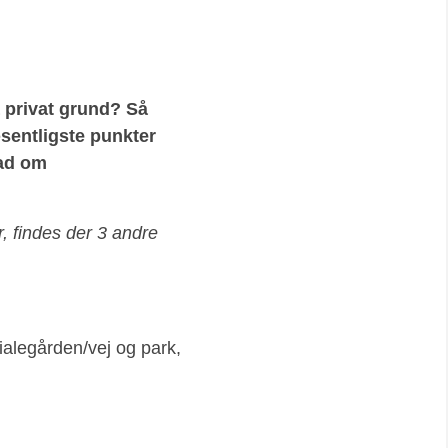
å privat grund? Så
æsentligste punkter
rad om
, findes der 3 andre
ialegården/vej og park,