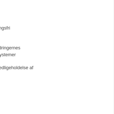
gsfri
dringernes
systemer
vedligeholdelse af