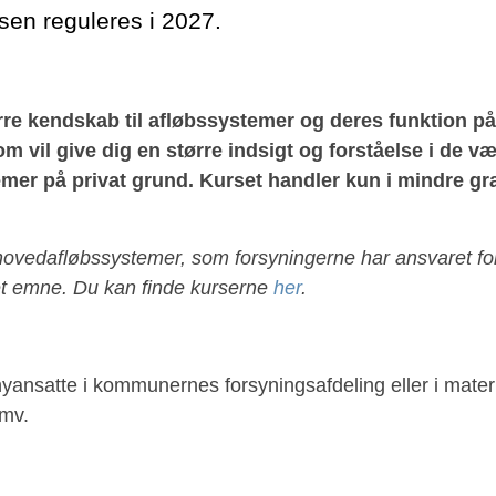
n reguleres i 2027.
rre kendskab til afløbssystemer og deres funktion p
om vil give dig en større indsigt og forståelse i de v
mer på privat grund. Kurset handler kun i mindre g
 hovedafløbssystemer, som forsyningerne har ansvaret for
et emne. Du kan finde kurserne
her
.
nyansatte i kommunernes forsyningsafdeling eller i mater
 mv.