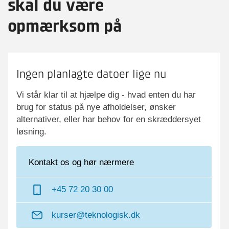
skal du være
Faglig leder
Faglige spørgsmål
opmærksom på
Spørgsmål til kursets indhold,
undervisning, niveau m.m.
Ricardo Antonio Barbosa
Sektionsleder
Ingen planlagte datoer lige nu
Vi står klar til at hjælpe dig - hvad enten du har
brug for status på nye afholdelser, ønsker
alternativer, eller har behov for en skræddersyet
løsning.
Kontakt os og hør nærmere
+45 72 20 30 00
kurser@teknologisk.dk