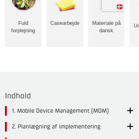
Fuld
Casearbejde
Materiale på
Un
forplejning
dansk
Indhold
1. Mobile Device Management (MDM)
2. Planlægning af implementering