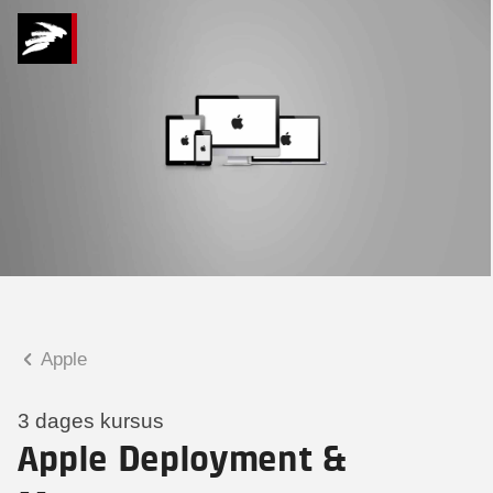
Hvad kan vi hjælpe
dig med?
Praktiske spørgsmål
Spørgsmål til tilmelding, forplejning,
afholdelsessted m.m.
Faglige spørgsmål
Spørgsmål til kursets indhold,
undervisning, niveau m.m.
Apple
Christian Ravn Agergaard
Konsulent
3 dages kursus
Apple Deployment &