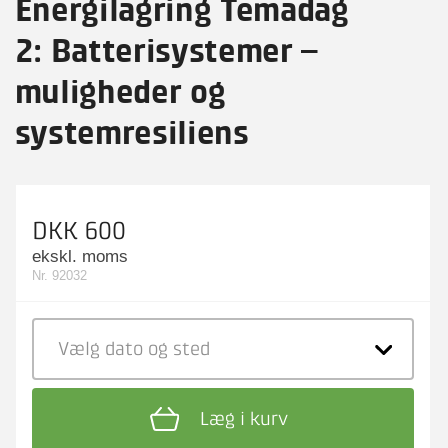
Energilagring Temadag
2: Batterisystemer –
muligheder og
systemresiliens
DKK 600
ekskl. moms
Nr. 92032
Vælg dato
og sted
Læg i kurv