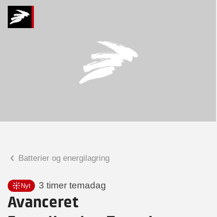
Hvad kan vi hjælpe
dig med?
Praktiske spørgsmål
Spørgsmål til tilmelding, forplejning,
afholdelsessted m.m.
Faglige spørgsmål
Spørgsmål til kursets indhold,
undervisning, niveau m.m.
Batterier og energilagring
Katharina Brarup Ingwersen
Sektionsleder
3 timer temadag
Nyt
Avanceret