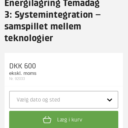
Energilagring Temadag
3: Systemintegration –
samspillet mellem
teknologier
DKK 600
ekskl. moms
Nr. 92033
Vælg dato
og sted
Læg i kurv