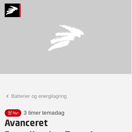
Hvad kan vi hjælpe
dig med?
Praktiske spørgsmål
Spørgsmål til tilmelding, forplejning,
afholdelsessted m.m.
Faglige spørgsmål
Spørgsmål til kursets indhold,
undervisning, niveau m.m.
Batterier og energilagring
Kurt Engelbrecht
Seniorkonsulent
3 timer temadag
Nyt
Avanceret