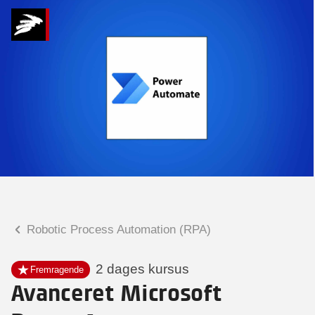
Hvad kan vi hjælpe
dig med?
Praktiske spørgsmål
Spørgsmål til tilmelding, forplejning,
afholdelsessted m.m.
Faglige spørgsmål
Spørgsmål til kursets indhold,
undervisning, niveau m.m.
Robotic Process Automation (RPA)
Mette Rosenløv Vad
Konsulent
2 dages kursus
Fremragende
Avanceret Microsoft