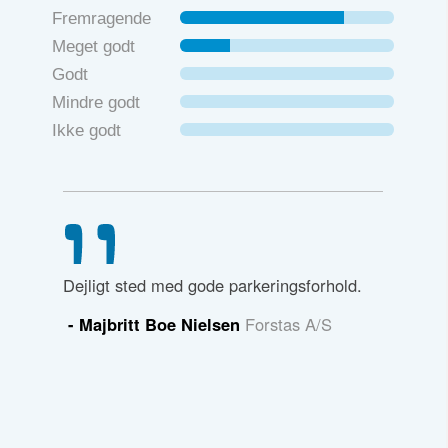
Fremragende
Meget godt
Godt
Mindre godt
Ikke godt
t gøre
Dejligt sted med gode parkeringsforhold.
Undervis
Er super
undervisn
- Majbritt Boe Nielsen
Forstas A/S
orudsete
finde de 
læring.
udfordri
raa
- Berit 