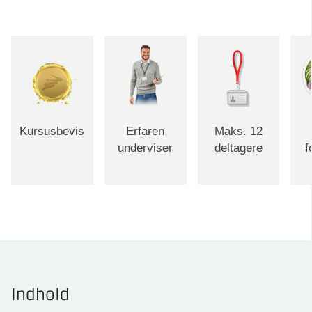
Kursusbevis
Erfaren
Maks. 12
underviser
deltagere
f
Indhold