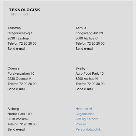
Taastrup
Aarhus
Gregersensvej 1
Kongsvang Allé 29
2630
Taastrup
8000
Aarhus C
Telefon 72 20 20 00
Telefon 72 20 20 00
Send e-mail
Send e-mail
Odense
Skejby
Forskerparken 10
Agro Food Park 15
5230
Odense M
8200
Aarhus N
Telefon 72 20 20 00
Telefon 72 20 30 00
Send e-mail
Send e-mail
Aalborg
Hvem er vi
Norbis Park 100
Organisation
9310
Vodskov
Job og Karriere
Telefon 72 20 30 00
Presse
Send e-mail
Persondatapolitik