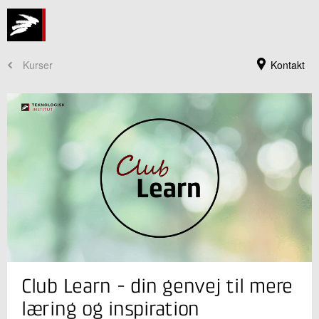
Kurser
Kontakt
Kursusadministration
Club Learn - din genvej til mere
+45 72 20 30 00
Send e-mail
læring og inspiration