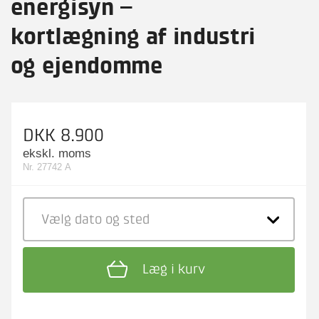
energisyn –
kortlægning af industri
og ejendomme
DKK 8.900
ekskl. moms
Nr. 27742 A
Vælg dato
og sted
Læg i kurv