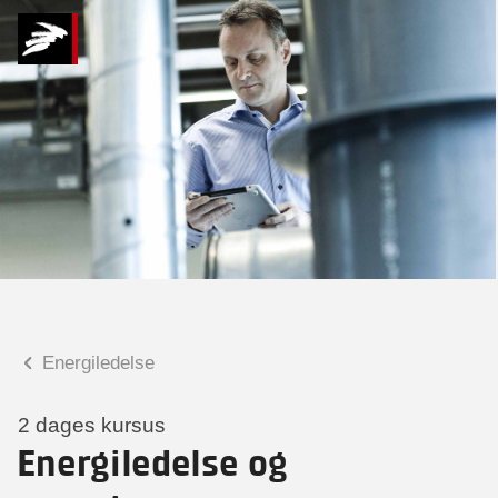
Hvad kan vi hjælpe
dig med?
Praktiske spørgsmål
Spørgsmål til tilmelding, forplejning,
afholdelsessted m.m.
Faglige spørgsmål
Spørgsmål til kursets indhold,
undervisning, niveau m.m.
Energiledelse
Kristian Vielwerth
Forretningsleder
2 dages kursus
Energiledelse og