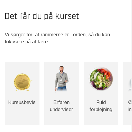
Det får du på kurset
Vi sørger for, at rammerne er i orden, så du kan
fokusere på at lære.
Kursusbevis
Erfaren
Fuld
Ø
underviser
forplejning
i