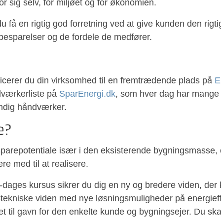
for sig selv, for miljøet og for økonomien.
 få en rigtig god forretning ved at give kunden den rigti
besparelser og de fordele de medfører.
ficerer du din virksomhed til en fremtrædende plads på
E
dværkerliste på
SparEnergi.dk
, som hver dag har mange 
ndig håndværker.
e?
isparepotentiale især i den eksisterende bygningsmasse, 
e med til at realisere.
3-dages kursus sikrer du dig en ny og bredere viden, der
gstekniske viden med nye løsningsmuligheder på energieff
 til gavn for den enkelte kunde og bygningsejer. Du s