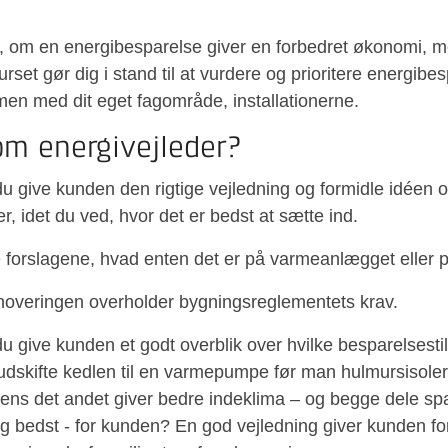
, om en energibesparelse giver en forbedret økonomi, 
urset gør dig i stand til at vurdere og prioritere energi
n med dit eget fagområde, installationerne.
m energivejleder?
u give kunden den rigtige vejledning og formidle idéen 
r, idet du ved, hvor det er bedst at sætte ind.
re forslagene, hvad enten det er på varmeanlægget eller 
enoveringen overholder bygningsreglementets krav.
 give kunden et godt overblik over hvilke besparelsestil
 udskifte kedlen til en varmepumpe før man hulmursisole
ns det andet giver bedre indeklima – og begge dele sp
og bedst - for kunden? En god vejledning giver kunden f