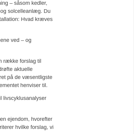
ing – såsom kedler,
og solcelleanlæg. Du
stallation: Hvad kræves
lene ved – og
 række forslag til
drøfte aktuelle
ret på de væsentligste
mentet henviser til.
l livscyklusanalyser
en ejendom, hvorefter
erer hvilke forslag, vi