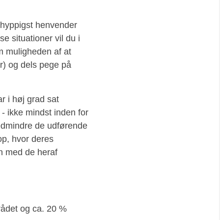
 hyppigst henvender
e situationer vil du i
m muligheden af at
r) og dels pege på
 i høj grad sat
- ikke mindst inden for
edmindre de udførende
op, hvor deres
en med de heraf
rådet og ca. 20 %