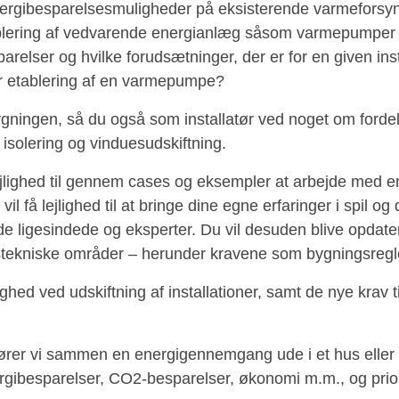
rgibesparelsesmuligheder på eksisterende varmeforsyn
ablering af vedvarende energianlæg såsom varmepumper 
arelser og hvilke forudsætninger, der er for en given in
r etablering af en varmepumpe?
ygningen, så du også som installatør ved noget om forde
 isolering og vinduesudskiftning.
 lejlighed til gennem cases og eksempler at arbejde med en
l få lejlighed til at bringe dine egne erfaringer i spil og 
de ligesindede og eksperter. Du vil desuden blive opdate
nstekniske områder – herunder kravene som bygningsregle
hed ved udskiftning af installationer, samt de nye krav ti
rer vi sammen en energigennemgang ude i et hus eller 
rgibesparelser, CO2-besparelser, økonomi m.m., og priorit