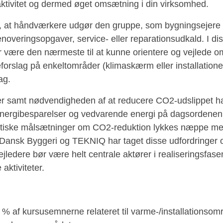
aktivitet og dermed øget omsætning i din virksomhed.
t, at håndværkere udgør den gruppe, som bygningsejere
renoveringsopgaver, service- eller reparationsudkald. I diss
 være den nærmeste til at kunne orientere og vejlede o
forslag på enkeltområder (klimaskærm eller installatione
ag.
ser samt nødvendigheden af at reducere CO2-udslippet har
 energibesparelser og vedvarende energi på dagsordenen 
itiske målsætninger om CO2-reduktion lykkes næppe m
 Dansk Byggeri og TEKNIQ har taget disse udfordringer 
edere bør være helt centrale aktører i realiseringsfas
aktiviteter.
 % af kursusemnerne relateret til varme-/installationsom