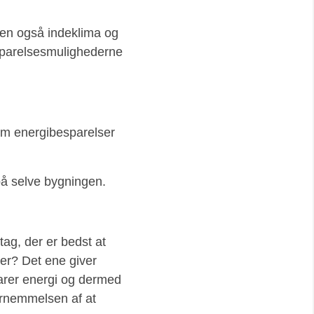
men også indeklima og
besparelsesmulighederne
om energibesparelser
på selve bygningen.
tag, der er bedst at
rer? Det ene giver
arer energi og dermed
ornemmelsen af at