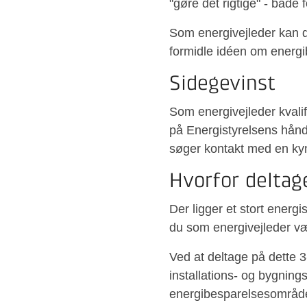
"gøre det rigtige" - både 
Som energivejleder kan du
formidle idéen om energi
Sidegevinst
Som energivejleder kvali
på Energistyrelsens hån
søger kontakt med en ky
Hvorfor deltag
Der ligger et stort energ
du som energivejleder vær
Ved at deltage på dette 
installations- og bygnin
energibesparelsesområdet