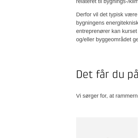
relateret til bygnings-/
Derfor vil det typisk væ
bygningens energitekniske
entreprenører kan kurset 
og/eller byggeområdet ge
Det får du p
Vi sørger for, at rammern