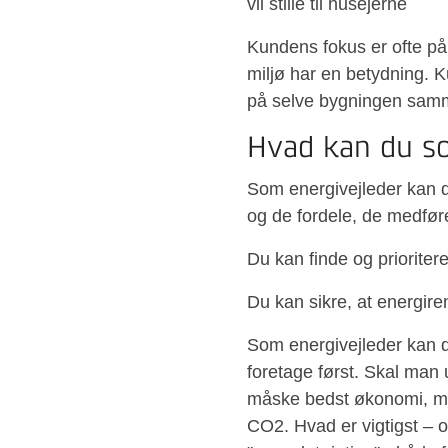
vil stille til husejerne
Kundens fokus er ofte på
miljø har en betydning. K
på selve bygningen samme
Hvad kan du so
Som energivejleder kan d
og de fordele, de medføre
Du kan finde og priorite
Du kan sikre, at energir
Som energivejleder kan du
foretage først. Skal man
måske bedst økonomi, me
CO2. Hvad er vigtigst – 