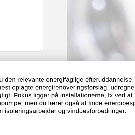
du den relevante energifaglige efteruddannelse,
e mest oplagte energirenoveringsforslag, udregn
tigt. Fokus ligger på installationerne, fx ved at
epumpe, men du lærer også at finde energibes
isoleringsarbejder og vinduesforbedringer.