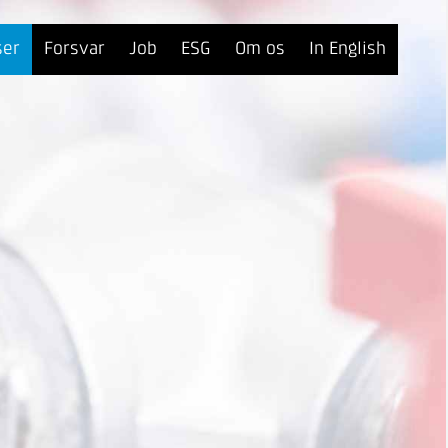
ser
Forsvar
Job
ESG
Om os
In English