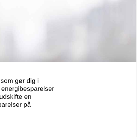
 som gør dig i
e energibesparelser
 udskifte en
parelser på