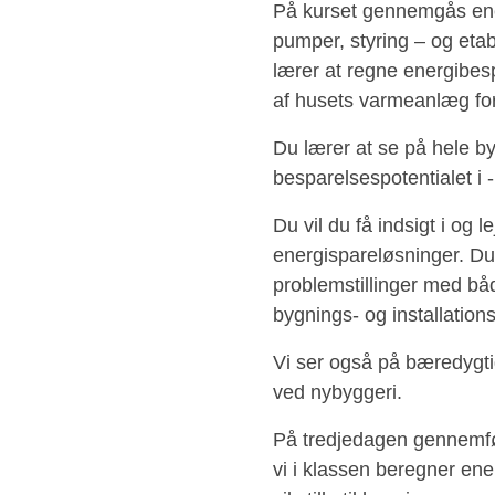
På kurset gennemgås ene
pumper, styring – og et
lærer at regne energibesp
af husets varmeanlæg fo
Du lærer at se på hele b
besparelsespotentialet i -
Du vil du få indsigt i og
energispareløsninger. Du vi
problemstillinger med bå
bygnings- og installatio
Vi ser også på bæredygtig
ved nybyggeri.
På tredjedagen gennemfø
vi i klassen beregner ene