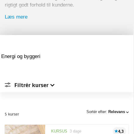
rigtigt godt forhold til kunderne.
På Teknologisk Instituts energivejledningskurser
Læs mere
sætter vi fokus på energibesparelsesmulighederne
og på om disse giver en forbedret økonomi for dine
kunder.
Energi og byggeri
Filtrér
kurser
Sted
Sortér efter:
Relevans
5 kurser
Type
Aarhus
3
KURSUS
3 dage
4,3
Online
1