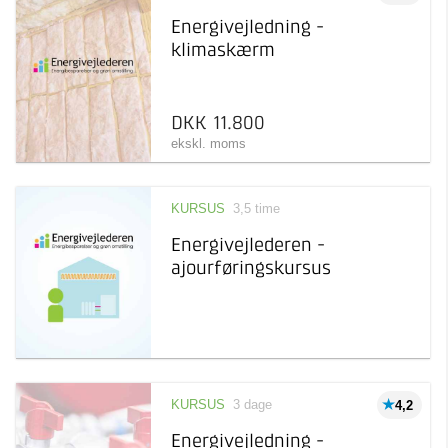
Pris
Kursus
Energivejledning -
Taastrup
1
Læring inden for et
klimaskærm
specifikt emne
Afholdelsesgaranti
Webinar
0 kr 12.000 kr
Online seminar med live
oplæg
DKK 11.800
ekskl. moms
KURSUS
3,5 time
Energivejlederen -
ajourføringskursus
KURSUS
3 dage
4,2
Energivejledning -