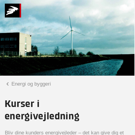
Energi og byggeri
Kurser i
energivejledning
Bliv dine kunders energivejleder – det kan give dig et