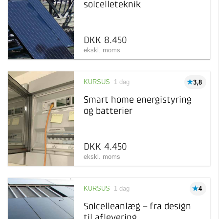
solcelleteknik
specifikt emne
Afholdelsesgaranti
Webinar
0 kr 8.500 kr
Online seminar med live
oplæg
DKK 8.450
ekskl. moms
KURSUS
1 dag
3,8
Smart home energistyring
og batterier
DKK 4.450
ekskl. moms
KURSUS
1 dag
4
Solcelleanlæg – fra design
til aflevering