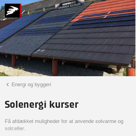
Energi og byggeri
Solenergi kurser
Få afdækket muligheder for at anvende solvarme og
solceller.