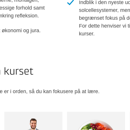
llerne, montagen,
Indblik i den nyeste ud
æssige forhold samt
solcellesystemer, men
kring refleksion.
begrænset fokus på de
For dette henviser vi t
t økonomi og jura.
kurser.
å kurset
e er i orden, så du kan fokusere på at lære.