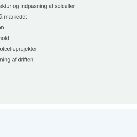
ektur og indpasning af solceller
å markedet
on
hold
olcelleprojekter
ning af driften