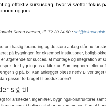
nt og effektiv kursusdag, hvor vi sætter fokus p
konomi og jura.
ontakt Søren Iversen, tlf. 72 20 24 80 /
sni@teknologisk
 er i hastig forandring og de store anlæg står nu for st
et på bygninger, for eksempel institutioner, boligblokke
r afgørende for succes, at montage og integration af s
 respekt for bygningens arkitektur. Som bygherre eller u
ænger sig på, fx: Kan anlægget blæse ned? Bliver taget
dan passer forbruget til produktionen?
er sig til
elagt for arkitekter, ingeniører, bygningskonstruktører sam
firmaer samt i boligselskaber og kommuner. Kurset henv