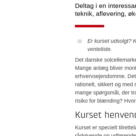
Deltag i en interessa
teknik, aflevering, ø
Er kurset udsolgt? K
venteliste.
Det danske solcellemarked
Mange anlæg bliver monter
erhvervsejendomme. Det e
rationelt, sikkert og med
mange spørgsmål, der tr
risiko for blænding? Hvor
Kurset henvend
Kurset er specielt tilrett
rådgivende og udførende 