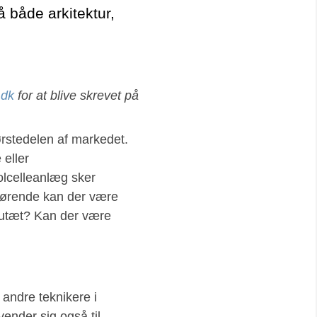
å både arkitektur,
.dk
for at blive skrevet på
ørstedelen af markedet.
 eller
olcelleanlæg sker
dførende kan der være
 utæt? Kan der være
t andre teknikere i
ender sig også til