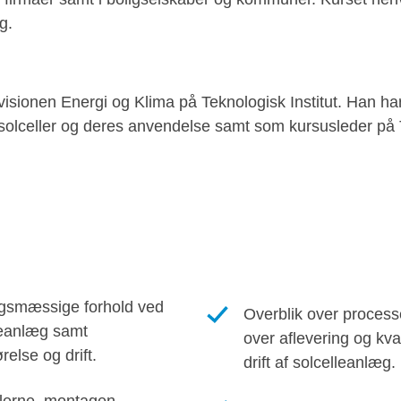
g.
divisionen Energi og Klima på Teknologisk Institut. Han h
 solceller og deres anvendelse samt som kursusleder på T
gsmæssige forhold ved
Overblik over processe
lleanlæg samt
over aflevering og kval
else og drift.
drift af solcelleanlæg.