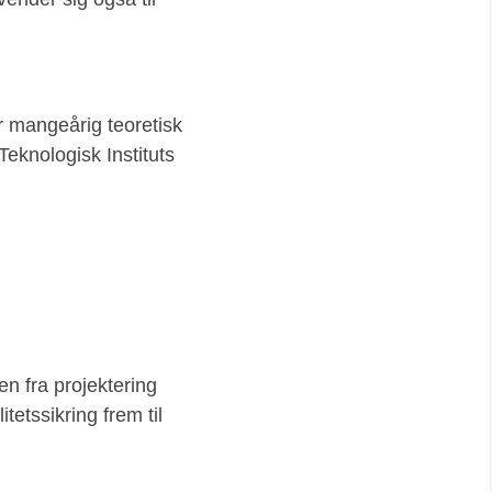
ar mangeårig teoretisk
eknologisk Instituts
n fra projektering
itetssikring frem til