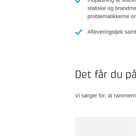
Indpasning af solce
statiske og brandm
problematikkerne om
Afleveringstjek sam
Det får du p
Vi sørger for, at rammern