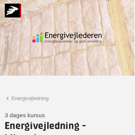
Hvad kan vi hjælpe
dig med?
Praktiske spørgsmål
Spørgsmål til tilmelding, forplejning,
afholdelsessted m.m.
Faglige spørgsmål
Spørgsmål til kursets indhold,
undervisning, niveau m.m.
Energivejledning
Iben Østergaard
Seniorprojektleder
3 dages kursus
Energivejledning -