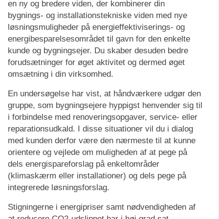
en ny og bredere viden, der kombinerer din
bygnings- og installationstekniske viden med nye
løsningsmuligheder på energieffektiviserings- og
energibesparelsesområdet til gavn for den enkelte
kunde og bygningsejer. Du skaber desuden bedre
forudsætninger for øget aktivitet og dermed øget
omsætning i din virksomhed.
En undersøgelse har vist, at håndværkere udgør den
gruppe, som bygningsejere hyppigst henvender sig til
i forbindelse med renoveringsopgaver, service- eller
reparationsudkald. I disse situationer vil du i dialog
med kunden derfor være den nærmeste til at kunne
orientere og vejlede om muligheden af at pege på
dels energispareforslag på enkeltområder
(klimaskærm eller installationer) og dels pege på
integrerede løsningsforslag.
Stigningerne i energipriser samt nødvendigheden af
at reducere CO2-udslippet har i høj grad sat