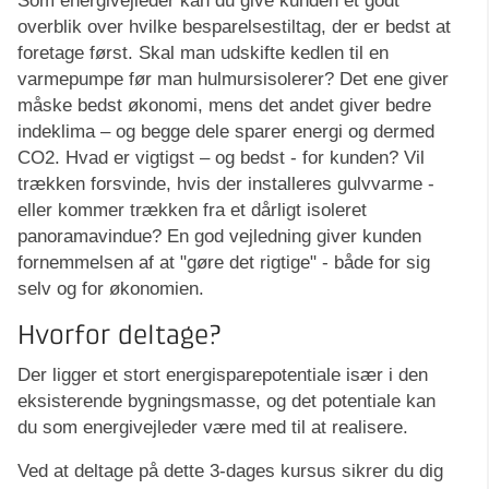
Som energivejleder kan du give kunden et godt
overblik over hvilke besparelsestiltag, der er bedst at
foretage først. Skal man udskifte kedlen til en
varmepumpe før man hulmursisolerer? Det ene giver
måske bedst økonomi, mens det andet giver bedre
indeklima – og begge dele sparer energi og dermed
CO2. Hvad er vigtigst – og bedst - for kunden? Vil
trækken forsvinde, hvis der installeres gulvvarme -
eller kommer trækken fra et dårligt isoleret
panoramavindue? En god vejledning giver kunden
fornemmelsen af at "gøre det rigtige" - både for sig
selv og for økonomien.
Hvorfor deltage?
Der ligger et stort energisparepotentiale især i den
eksisterende bygningsmasse, og det potentiale kan
du som energivejleder være med til at realisere.
Ved at deltage på dette 3-dages kursus sikrer du dig