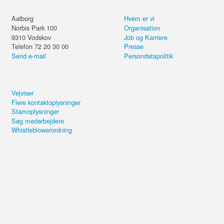
Aalborg
Hvem er vi
Norbis Park 100
Organisation
9310
Vodskov
Job og Karriere
Telefon 72 20 30 00
Presse
Send e-mail
Persondatapolitik
Vejviser
Flere kontaktoplysninger
Stamoplysninger
Søg medarbejdere
Whistleblowerordning
Del kurset eller forsæt på din
computer.
EPD udvikling for LCA
Send email
konsulenter
4,4 ud af 5 i kundetilfredshed
Brug for hjælp?
+20.000 de
Kopiér link