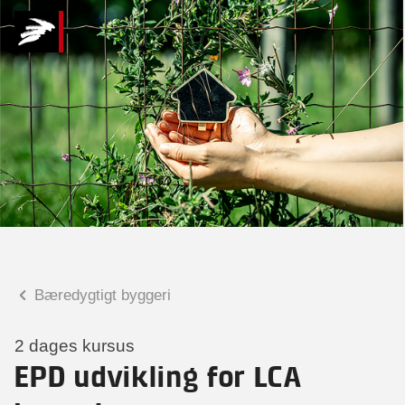
Hvad kan vi hjælpe
dig med?
Praktiske spørgsmål
Spørgsmål til tilmelding, forplejning,
afholdelsessted m.m.
Faglige spørgsmål
Spørgsmål til kursets indhold,
undervisning, niveau m.m.
Bæredygtigt byggeri
Andrea Agerbo Hermansen
Konsulent
2 dages kursus
EPD udvikling for LCA