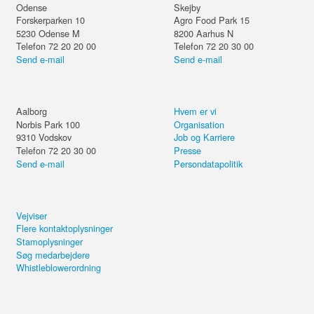
Odense
Skejby
Forskerparken 10
Agro Food Park 15
5230
Odense M
8200
Aarhus N
Telefon 72 20 20 00
Telefon 72 20 30 00
Send e-mail
Send e-mail
Aalborg
Hvem er vi
Norbis Park 100
Organisation
9310
Vodskov
Job og Karriere
Telefon 72 20 30 00
Presse
Send e-mail
Persondatapolitik
Vejviser
Flere kontaktoplysninger
Stamoplysninger
Søg medarbejdere
Whistleblowerordning
Del kurset eller forsæt på din
ESG- og
computer.