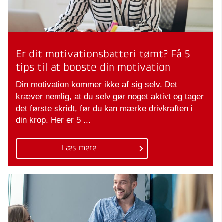
Er dit motivationsbatteri tømt? Få 5
tips til at booste din motivation
Din motivation kommer ikke af sig selv. Det
kræver nemlig, at du selv gør noget aktivt og tager
det første skridt, før du kan mærke drivkraften i
din krop. Her er 5 ...
Læs mere