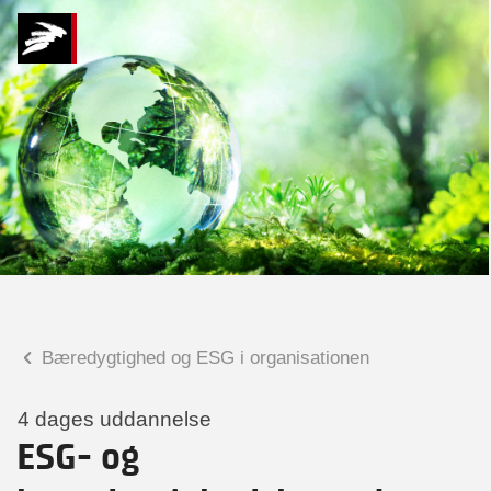
Hvad kan vi hjælpe
dig med?
Praktiske spørgsmål
Spørgsmål til tilmelding, forplejning,
afholdelsessted m.m.
Faglige spørgsmål
Spørgsmål til kursets indhold,
undervisning, niveau m.m.
Bæredygtighed og ESG i organisationen
Christian Ravn Agergaard
Konsulent
4 dages uddannelse
ESG- og