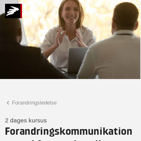
Hvad kan vi hjælpe
dig med?
Praktiske spørgsmål
Spørgsmål til tilmelding, forplejning,
afholdelsessted m.m.
Faglige spørgsmål
Spørgsmål til kursets indhold,
undervisning, niveau m.m.
Forandringsledelse
Kitt Maria Rosenberg
Seniorkonsulent
2 dages kursus
Forandringskommunikation