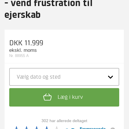
- vend frustration til
ejerskab
DKK 11.999
ekskl. moms
Nr. 88955 A
Vælg dato
og sted
Læg i kurv
302 har allerede deltaget
Fremragende