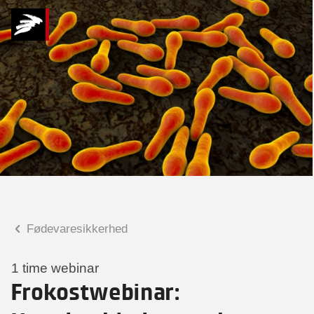
Hvad kan vi hjælpe
dig med?
Praktiske spørgsmål
Spørgsmål til tilmelding, forplejning,
afholdelsessted m.m.
Faglige spørgsmål
Spørgsmål til kursets indhold,
undervisning, niveau m.m.
Fødevaresikkerhed
Gudrun Margret Jónsdóttir
Konsulent
1 time webinar
Frokostwebinar: