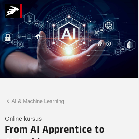
Hvad kan vi hjælpe
dig med?
Praktiske spørgsmål
Spørgsmål til tilmelding, forplejning,
afholdelsessted m.m.
Faglige spørgsmål
Spørgsmål til kursets indhold,
undervisning, niveau m.m.
AI & Machine Learning
Tobias Bladt Haarder
Digital læringskonsulent
Online kursus
From AI Apprentice to