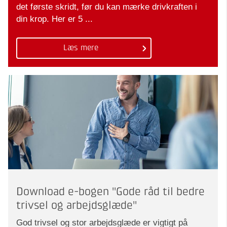
det første skridt, før du kan mærke drivkraften i
din krop. Her er 5 ...
Læs mere
Download e-bogen "Gode råd til bedre
trivsel og arbejdsglæde"
God trivsel og stor arbejdsglæde er vigtigt på