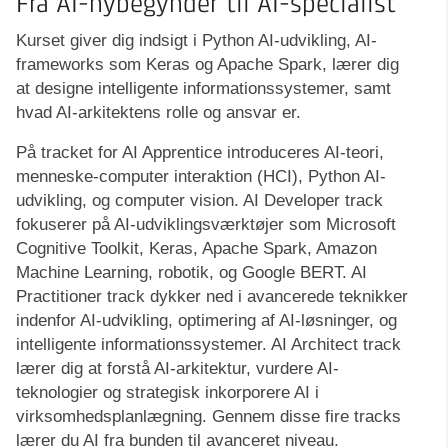
Fra AI-nybegynder til AI-specialist
Kurset giver dig indsigt i Python AI-udvikling, AI-
frameworks som Keras og Apache Spark, lærer dig
at designe intelligente informationssystemer, samt
hvad AI-arkitektens rolle og ansvar er.
På tracket for AI Apprentice introduceres AI-teori,
menneske-computer interaktion (HCI), Python AI-
udvikling, og computer vision. AI Developer track
fokuserer på AI-udviklingsværktøjer som Microsoft
Cognitive Toolkit, Keras, Apache Spark, Amazon
Machine Learning, robotik, og Google BERT. AI
Practitioner track dykker ned i avancerede teknikker
indenfor AI-udvikling, optimering af AI-løsninger, og
intelligente informationssystemer. AI Architect track
lærer dig at forstå AI-arkitektur, vurdere AI-
teknologier og strategisk inkorporere AI i
virksomhedsplanlægning. Gennem disse fire tracks
lærer du AI fra bunden til avanceret niveau.