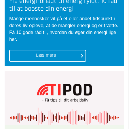
Fra energiforladt til energifyldt: 10 råd
til at booste din energi
Mange mennesker vil på et eller andet tidspunkt i
deres liv opleve, at de mangler energi og er trætte.
Få 10 gode råd til, hvordan du øger din energi lige
her.
Læs mere