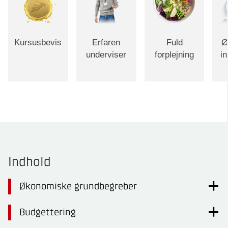
Kursusbevis
Erfaren
Fuld
Ø
underviser
forplejning
i
Indhold
Økonomiske grundbegreber
Budgettering