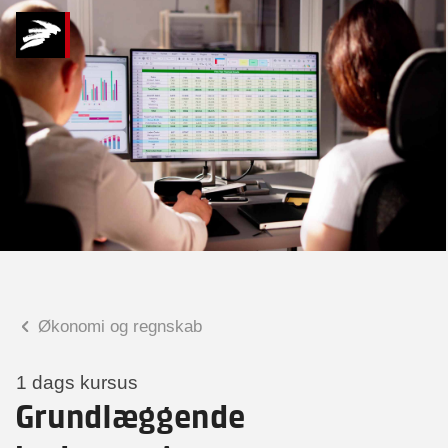
Hvad kan vi hjælpe
dig med?
Praktiske spørgsmål
Spørgsmål til tilmelding, forplejning,
afholdelsessted m.m.
Faglige spørgsmål
Spørgsmål til kursets indhold,
undervisning, niveau m.m.
Økonomi og regnskab
Christian Ravn Agergaard
Konsulent
1 dags kursus
Grundlæggende