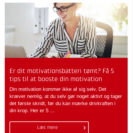
Er dit motivationsbatteri tømt? Få 5
tips til at booste din motivation
Din motivation kommer ikke af sig selv. Det
kræver nemlig, at du selv gør noget aktivt og tager
det første skridt, før du kan mærke drivkraften i
din krop. Her er 5 ...
Læs mere