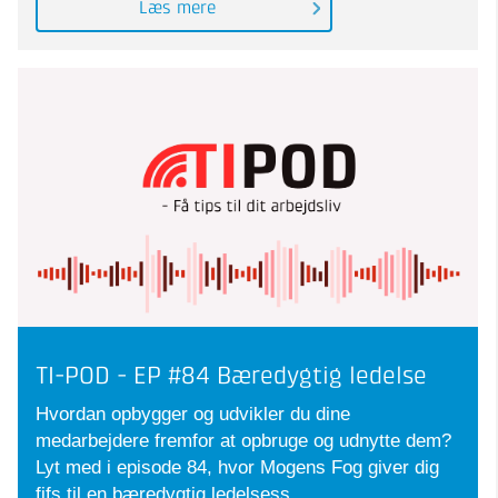
Læs mere
TI-POD - EP #84 Bæredygtig ledelse
Hvordan opbygger og udvikler du dine
medarbejdere fremfor at opbruge og udnytte dem?
Lyt med i episode 84, hvor Mogens Fog giver dig
fifs til en bæredygtig ledelsess...